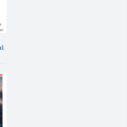
s
n!
al