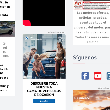
EV… De
ejor en
Las mejores
ofertas,
mento
noticias, pruebas,
eventos
y todo el
universo del motor, pa
leer cómodamente…
¡Todos los meses nuev
edición!
Jul
11,
Síguenos
2024
vo
da HR-
UV
pacto
mium y
rente