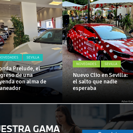
Actualidad,
 implementa mejoras en la A381 por Los Barrios
Clásicos,
Venta,
Pruebas,
 amplía su flota de vehículos de manos de Cadimar
Entrevistas,
Vídeos
y
mucho
más!
NOVEDADES
SEVILLA
NOVEDADES
SEVILLA
nda Prelude, el
greso de una
Nuevo Clio en Sevilla:
yenda con alma de
el salto que nadie
laneador
esperaba