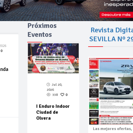
Próximos
Revista Digit
Eventos
SEVILLA Nº 2
2026
0
enda
Jul 20,
2026
338
0
I Enduro Indoor
Ciudad de
Olvera
Las mejores
ofertas,