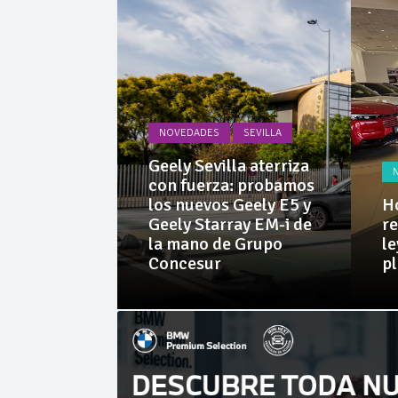
La Junta
Invercar
NOVEDADES
SEVILLA
PRUEBAS
Geely Sevilla aterriza
 Dacia
con fuerza: probamos
rid 155
los nuevos Geely E5 y
Ho
l SUV
Geely Starray EM-i de
re
e sorprende
la mano de Grupo
le
librio
Concesur
p