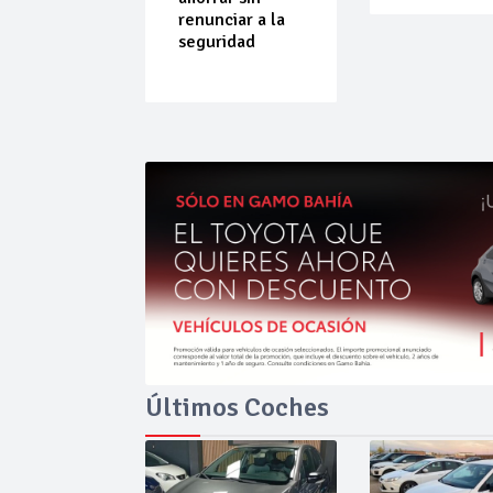
do que
renunciar a la
ende por
seguridad
ilibrio
Últimos Coches
Ago 06,