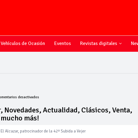
Vehículos de Ocasión
Eventos
Revistas digitales
New
en
omentarios desactivados
Todo
sobre
, Novedades, Actualidad, Clásicos, Venta,
el
y mucho más!
mundo
del
motor,
El Alcazar, patrocinador de la 42ª Subida a Vejer
Novedades,