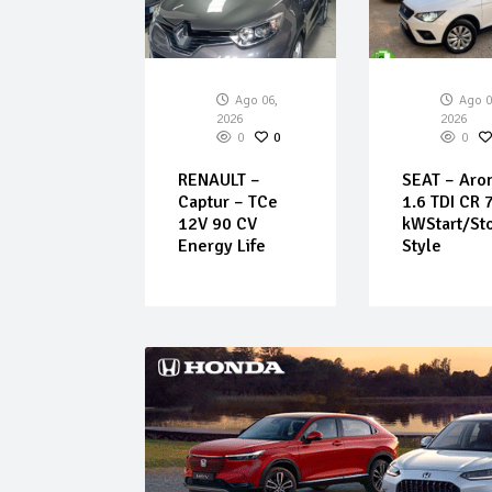
026
0
0
EN – C3 –
ech 110
Ago 06,
Ago 0
eel
2026
2026
0
0
0
RENAULT –
SEAT – Aro
Captur – TCe
1.6 TDI CR 
12V 90 CV
kWStart/St
Energy Life
Style