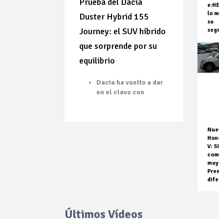
Prueba del Dacia
e:H
lo m
Duster Hybrid 155
su
Journey: el SUV híbrido
seg
que sorprende por su
equilibrio
Dacia ha vuelto a dar
en el clavo con
Nue
Hon
V: S
com
muy
Pre
dife
Últimos Vídeos