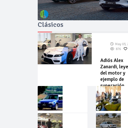
Clásicos
May 03, 
876
Adiós Alex
Zanardi, ley
del motor y
ejemplo de
superación
May
Abr
02,
22,