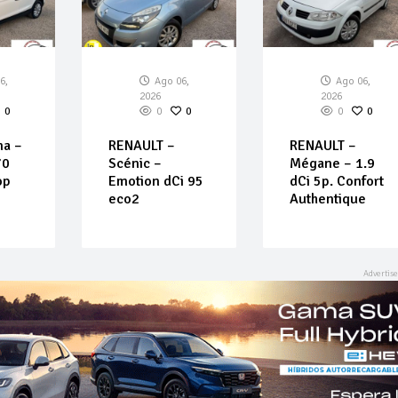
6,
Ago 06,
Ago 06,
2026
2026
0
0
0
0
0
na –
RENAULT –
RENAULT –
70
Scénic –
Mégane – 1.9
op
Emotion dCi 95
dCi 5p. Confort
eco2
Authentique