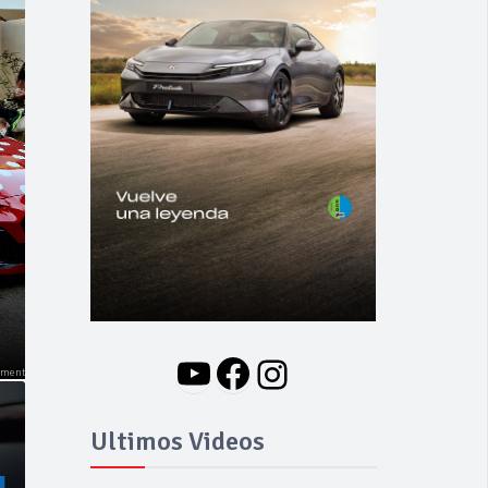
NOVEDADES
Nuevo BMW i3: Y
finalmente el Serie 3
se hizo eléctrico
YouTube
Facebook
Instagram
Ultimos Videos