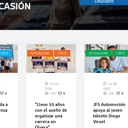
CÁDIZ
ACTUALIDAD
CÁDIZ
ACTUALIDAD
CÁDIZ
,
Jul 23,
Jul 08,
2026
2026
0
309
0
406
0
da a
“Llevo 10 años
JFS Automoción
enza
con el sueño de
apoya al joven
organizar una
talento Diego
carrera en
Viruel
Olvera”