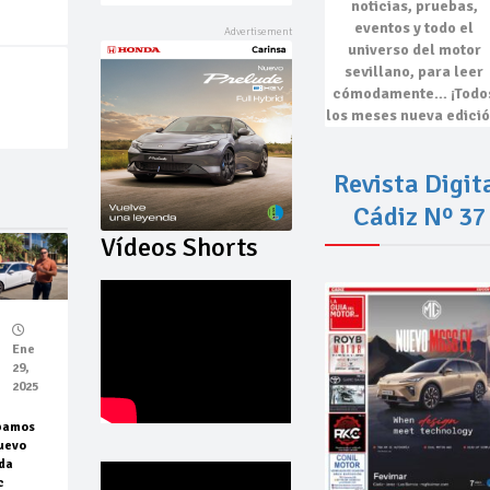
noticias, pruebas,
eventos
y todo el
universo del motor
sevillano, para leer
cómodamente…
¡Todo
los meses nueva edició
Revista Digit
Cádiz Nº 37
Vídeos Shorts
Ene
29,
2025
bamos
uevo
da
c