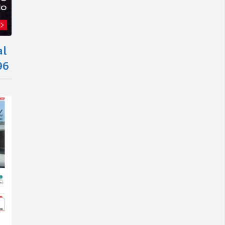
al
96