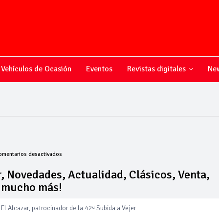
Vehículos de Ocasión
Eventos
Revistas digitales
New
en
omentarios desactivados
Todo
sobre
, Novedades, Actualidad, Clásicos, Venta,
el
y mucho más!
mundo
del
motor,
El Alcazar, patrocinador de la 42ª Subida a Vejer
Novedades,