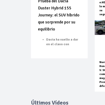
Prueba del Dacia
e:H
lo m
Duster Hybrid 155
su
Journey: el SUV híbrido
seg
que sorprende por su
equilibrio
Dacia ha vuelto a dar
en el clavo con
Nue
Hon
V: S
com
muy
Pre
dife
Últimos Vídeos