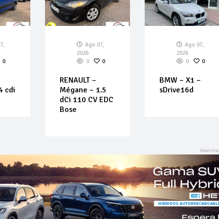
7,
Ago 07,
Ago 07,
2026
2026
0
0
0
0
0
RENAULT –
BMW – X1 –
4 cdi
Mégane – 1.5
sDrive16d
dCi 110 CV EDC
Bose