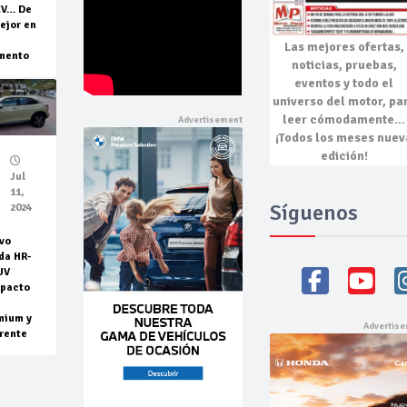
EV… De
ejor en
Las mejores
ofertas,
mento
noticias, pruebas,
eventos
y todo el
universo del motor, pa
leer cómodamente…
¡Todos los meses nuev
edición!
Jul
11,
Síguenos
2024
vo
da HR-
UV
pacto
mium y
rente