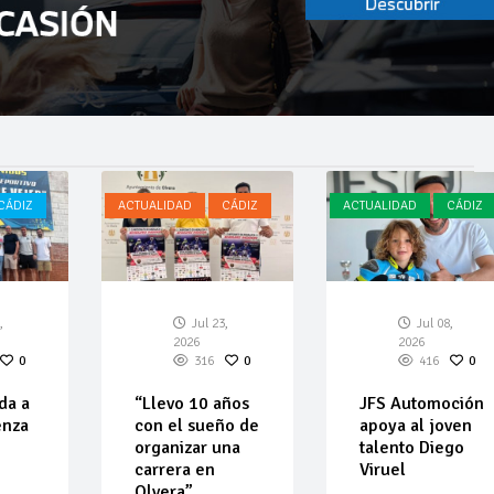
CÁDIZ
ACTUALIDAD
CÁDIZ
ACTUALIDAD
CÁDIZ
,
Jul 23,
Jul 08,
2026
2026
0
316
0
416
0
da a
“Llevo 10 años
JFS Automoción
enza
con el sueño de
apoya al joven
organizar una
talento Diego
carrera en
Viruel
Olvera”