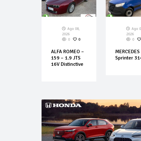
Ago 08,
Ago 08,
Ago 0
026
2026
2026
0
0
0
0
0
– Q5 – 3.0
ALFA ROMEO –
MERCEDES
 F.AP.
159 – 1.9 JTS
Sprinter 31
o S tronic
16V Distinctive