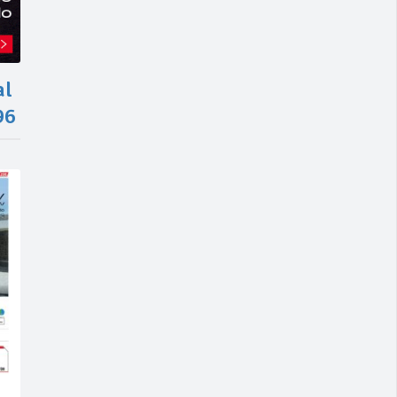
al
96