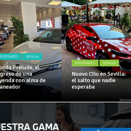
Actualidad,
 implementa mejoras en la A381 por Los Barrios
Clásicos,
Venta,
Pruebas,
 amplía su flota de vehículos de manos de Cadimar
Entrevistas,
Vídeos
y
mucho
más!
NOVEDADES
SEVILLA
NOVEDADES
SEVILLA
nda Prelude, el
greso de una
Nuevo Clio en Sevilla:
yenda con alma de
el salto que nadie
laneador
esperaba