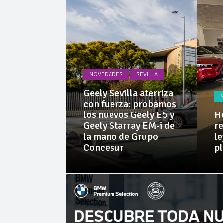
La Junta
Invercar
NOVEDADES
SEVILLA
PRUEBAS
Geely Sevilla aterriza
 Dacia
con fuerza: probamos
rid 155
los nuevos Geely E5 y
Ho
l SUV
Geely Starray EM-i de
re
e sorprende
la mano de Grupo
le
librio
Concesur
p