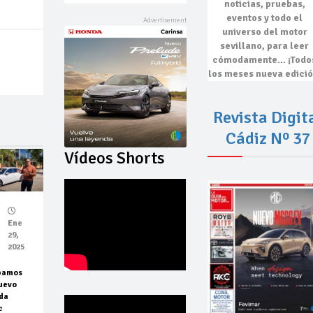
noticias, pruebas,
eventos
y todo el
universo del motor
sevillano, para leer
cómodamente…
¡Todo
los meses nueva edició
Revista Digit
Cádiz Nº 37
Vídeos Shorts
Ene
29,
2025
bamos
uevo
da
c