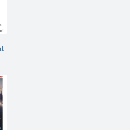
s
n!
al