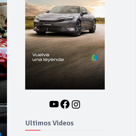
NOVEDADES
Nuevo BMW i3: Y
finalmente el Serie 3
se hizo eléctrico
YouTube
Facebook
Instagram
Ultimos Videos