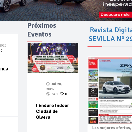
Próximos
Revista Digit
Eventos
SEVILLA Nº 2
2026
0
enda
Jul 20,
2026
348
0
I Enduro Indoor
Ciudad de
Olvera
Las mejores
ofertas,