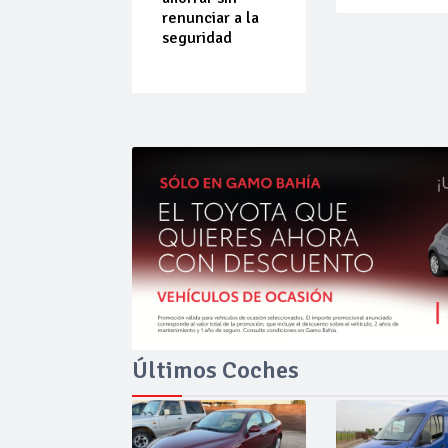
do que
renunciar a la
ende por
seguridad
ilibrio
Últimos Coches