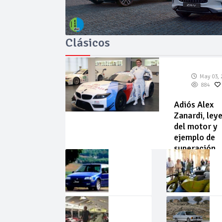
Clásicos
May 03, 
884
Adiós Alex
Zanardi, ley
del motor y
ejemplo de
superación
May
Abr
02,
22,