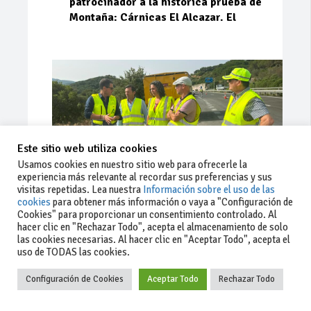
patrocinador a la histórica prueba de
Montaña: Cárnicas El Alcazar. El
Este sitio web utiliza cookies
Usamos cookies en nuestro sitio web para ofrecerle la
experiencia más relevante al recordar sus preferencias y sus
visitas repetidas. Lea nuestra
Información sobre el uso de las
cookies
para obtener más información o vaya a "Configuración de
Cookies" para proporcionar un consentimiento controlado. Al
Ago 03, 2026
81
0
0
hacer clic en "Rechazar Todo", acepta el almacenamiento de solo
las cookies necesarias. Al hacer clic en "Aceptar Todo", acepta el
La Junta implementa mejoras en la
uso de TODAS las cookies.
A381 por Los Barrios
Configuración de Cookies
Aceptar Todo
Rechazar Todo
La Junta de Andalucía, a través de la