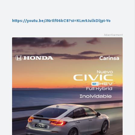
https://youtu.be/JNrIlf06kC8?si=KLm9JulkDljpi-Yo