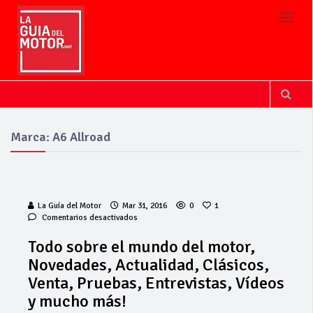
Toggl
Marca: A6 Allroad
La Guía del Motor
Mar 31, 2016
0
1
en
Comentarios desactivados
Todo
sobre
Todo sobre el mundo del motor,
el
Invercar
Novedades, Actualidad, Clásicos,
mundo
amplía su flota
del
Venta, Pruebas, Entrevistas, Vídeos
de vehículos de
motor,
manos de
y mucho más!
Novedades,
Cadimar
Actualidad,