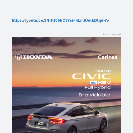
https://youtu.be/JNrIlf06kC8?si=KLm9JulkDljpi-Yo