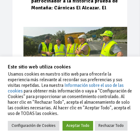
patrocinador a la histórica prueba de
Montaña: Cárnicas El Alcazar. El
Este sitio web utiliza cookies
Usamos cookies en nuestro sitio web para ofrecerle la
experiencia más relevante al recordar sus preferencias y sus
visitas repetidas. Lea nuestra
Información sobre el uso de las
cookies
para obtener más información o vaya a "Configuración de
Cookies" para proporcionar un consentimiento controlado. Al
Ago 03, 2026
93
0
0
hacer clic en "Rechazar Todo", acepta el almacenamiento de solo
las cookies necesarias. Al hacer clic en "Aceptar Todo", acepta el
La Junta implementa mejoras en la
uso de TODAS las cookies.
A381 por Los Barrios
Configuración de Cookies
Aceptar Todo
Rechazar Todo
La Junta de Andalucía, a través de la