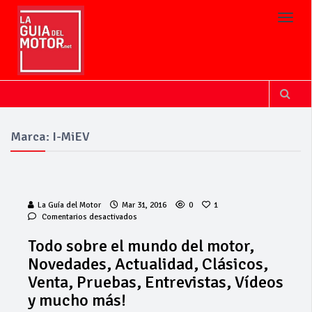
Toggl
Marca: I-MiEV
La Guía del Motor
Mar 31, 2016
0
1
en
Comentarios desactivados
Todo
sobre
Todo sobre el mundo del motor,
el
Novedades, Actualidad, Clásicos,
mundo
del
Venta, Pruebas, Entrevistas, Vídeos
motor,
y mucho más!
Novedades,
Actualidad,