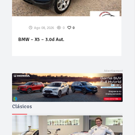
Ago 08, 2026
0
0
AUDI – Q5 – 3.0 V6 TDI F.AP. quattro S tronic
Clásicos