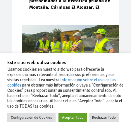
patrocinador a la histórica prueba de
Montaña: Cárnicas El Alcazar. El
Este sitio web utiliza cookies
Usamos cookies en nuestro sitio web para ofrecerle la
experiencia más relevante al recordar sus preferencias y sus
visitas repetidas. Lea nuestra
Información sobre el uso de las
cookies
para obtener más información o vaya a "Configuración de
Cookies" para proporcionar un consentimiento controlado. Al
Ago 03, 2026
90
0
0
hacer clic en "Rechazar Todo", acepta el almacenamiento de solo
las cookies necesarias. Al hacer clic en "Aceptar Todo", acepta el
La Junta implementa mejoras en la
uso de TODAS las cookies.
A381 por Los Barrios
Configuración de Cookies
Aceptar Todo
Rechazar Todo
La Junta de Andalucía, a través de la