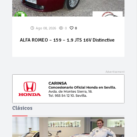
Ago 07, 2026
0
0
MERCEDES Sprinter 314 cdi
Clásicos