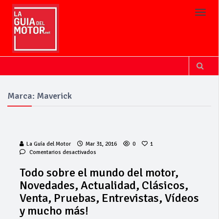
Toggl
Marca: Maverick
La Guía del Motor
Mar 31, 2016
0
1
en
Comentarios desactivados
Todo
sobre
Todo sobre el mundo del motor,
el
Novedades, Actualidad, Clásicos,
mundo
del
Venta, Pruebas, Entrevistas, Vídeos
motor,
y mucho más!
Novedades,
Actualidad,