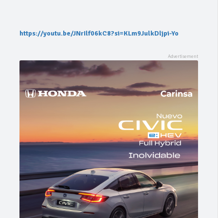
https://youtu.be/JNrIlf06kC8?si=KLm9JulkDljpi-Yo