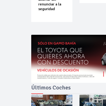
do que
renunciar a la
ende por
seguridad
ilibrio
Últimos Coches