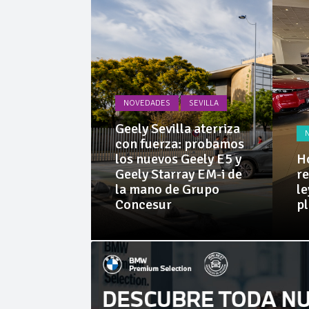
La Junta
Invercar
NOVEDADES
SEVILLA
PRUEBAS
Geely Sevilla aterriza
 Dacia
con fuerza: probamos
rid 155
los nuevos Geely E5 y
Ho
l SUV
Geely Starray EM-i de
re
e sorprende
la mano de Grupo
le
librio
Concesur
p