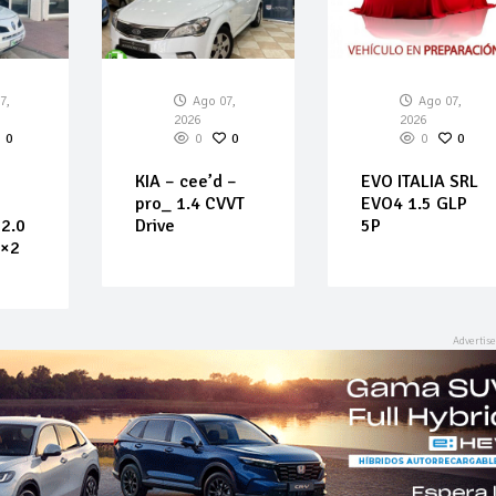
7,
Ago 07,
Ago 07,
2026
2026
0
0
0
0
0
KIA – cee’d –
EVO ITALIA SRL
pro_ 1.4 CVVT
EVO4 1.5 GLP
2.0
Drive
5P
4×2