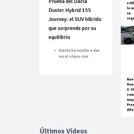
Prueba del Dacia
e:H
lo m
Duster Hybrid 155
su
Journey: el SUV híbrido
seg
que sorprende por su
equilibrio
Dacia ha vuelto a dar
en el clavo con
Nue
Hon
V: S
com
muy
Pre
dife
Últimos Vídeos