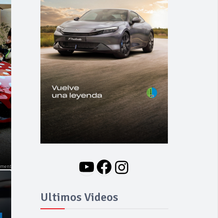
NOVEDADES
Nuevo BMW i3: Y
finalmente el Serie 3
se hizo eléctrico
YouTube
Facebook
Instagram
Ultimos Videos