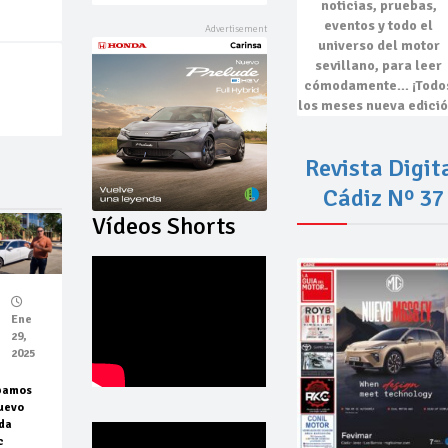
noticias, pruebas,
eventos
y todo el
universo del motor
sevillano, para leer
cómodamente…
¡Todo
los meses nueva edició
Revista Digit
Cádiz Nº 37
Vídeos Shorts
Ene
29,
2025
bamos
uevo
da
c