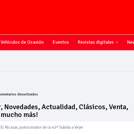
Vehículos de Ocasión
Eventos
Revistas digitales
New
en
omentarios desactivados
Todo
sobre
, Novedades, Actualidad, Clásicos, Venta,
el
y mucho más!
mundo
del
motor,
El Alcazar, patrocinador de la 42ª Subida a Vejer
Novedades,