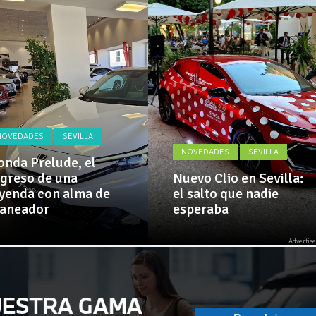
Actualidad,
 implementa mejoras en la A381 por Los Barrios
Clásicos,
Venta,
Pruebas,
 amplía su flota de vehículos de manos de Cadimar
Entrevistas,
Vídeos
y
mucho
más!
NOVEDADES
SEVILLA
NOVEDADES
SEVILLA
nda Prelude, el
greso de una
Nuevo Clio en Sevilla:
yenda con alma de
el salto que nadie
laneador
esperaba