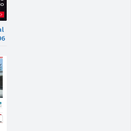
al
96