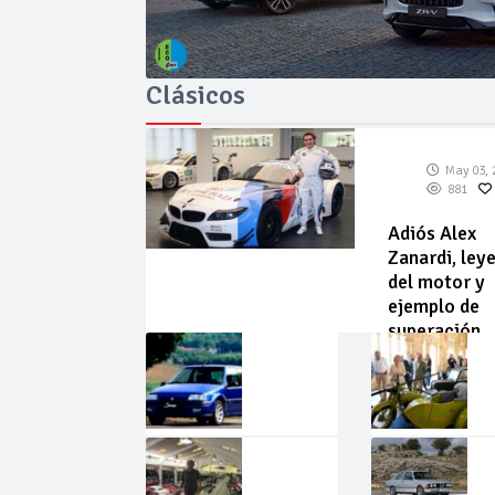
Clásicos
May 03, 
881
Adiós Alex
Zanardi, ley
del motor y
ejemplo de
superación
May
Abr
02,
22,