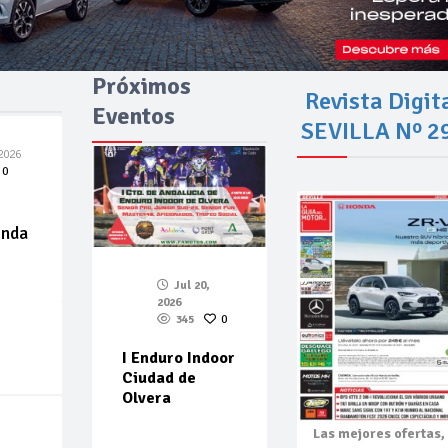
Próximos
Revista Digit
Eventos
SEVILLA Nº 2
2026
0
enda
Jul 20,
2026
345
0
I Enduro Indoor
Ciudad de
Olvera
Las mejores
ofertas,