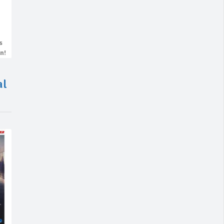
s
n!
al