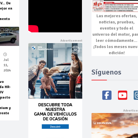
EV… De
ejor en
Las mejores
ofertas,
mento
noticias, pruebas,
eventos
y todo el
universo del motor, pa
leer cómodamente…
¡Todos los meses nuev
edición!
Jul
11,
Síguenos
2024
vo
da HR-
UV
pacto
mium y
rente