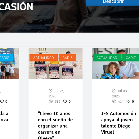
CÁDIZ
ACTUALIDAD
CÁDIZ
ACTUALIDAD
CÁDIZ
,
Jul 23,
Jul 08,
2026
2026
0
313
0
414
0
da a
“Llevo 10 años
JFS Automoción
enza
con el sueño de
apoya al joven
organizar una
talento Diego
carrera en
Viruel
Olvera”