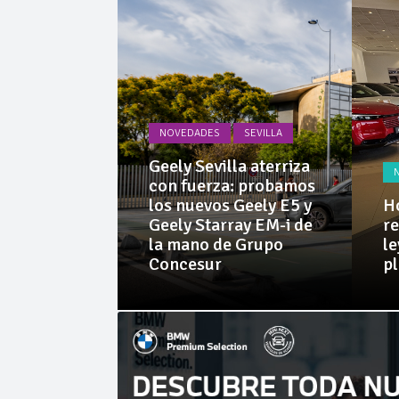
La Junta
Invercar
NOVEDADES
SEVILLA
PRUEBAS
Geely Sevilla aterriza
 Dacia
con fuerza: probamos
rid 155
los nuevos Geely E5 y
Ho
l SUV
Geely Starray EM-i de
re
e sorprende
la mano de Grupo
le
librio
Concesur
p