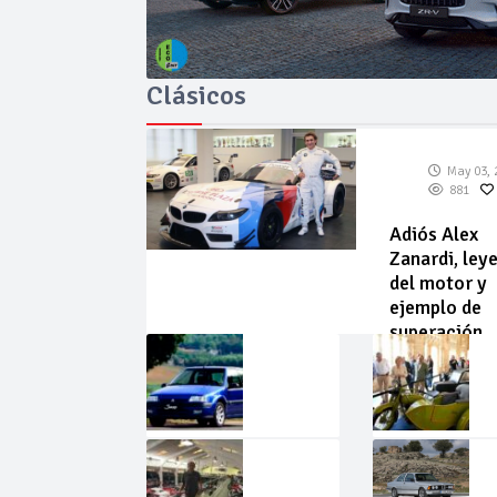
Clásicos
May 03, 
881
Adiós Alex
Zanardi, ley
del motor y
ejemplo de
superación
May
Abr
02,
22,