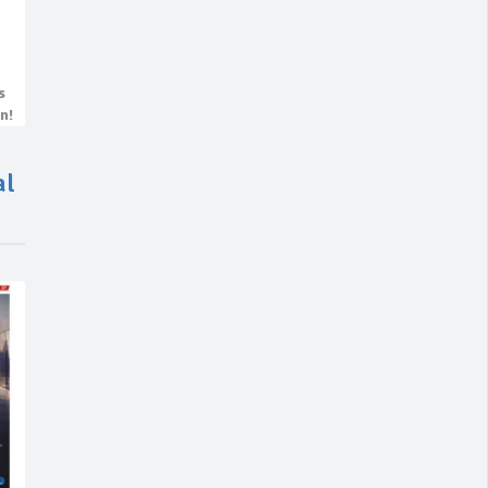
s
n!
al