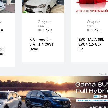
7,
Ago 07,
Ago 07,
2026
2026
0
0
0
0
0
KIA – cee’d –
EVO ITALIA SRL
pro_ 1.4 CVVT
EVO4 1.5 GLP
2.0
Drive
5P
4×2