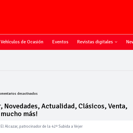
Vehículos de Ocasión
Eventos
Revistas digitales
New
en
omentarios desactivados
Todo
sobre
, Novedades, Actualidad, Clásicos, Venta,
el
y mucho más!
mundo
del
motor,
El Alcazar, patrocinador de la 42ª Subida a Vejer
Novedades,