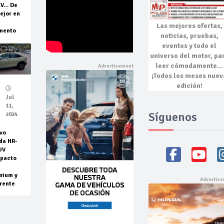
EV… De
ejor en
Las mejores
ofertas,
mento
noticias, pruebas,
eventos
y todo el
universo del motor, pa
leer cómodamente…
¡Todos los meses nuev
edición!
Jul
11,
Síguenos
2024
vo
da HR-
UV
pacto
mium y
rente