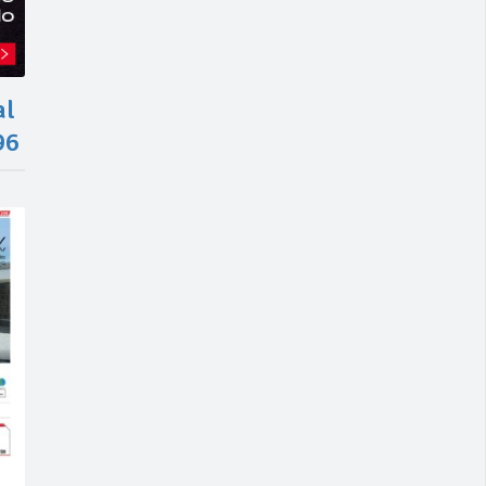
al
96