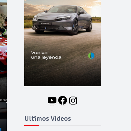
NOVEDADES
Nuevo BMW i3: Y
finalmente el Serie 3
se hizo eléctrico
YouTube
Facebook
Instagram
Ultimos Videos