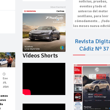
noticias, pruebas,
eventos
y todo el
universo del motor
sevillano, para leer
cómodamente…
¡Todo
los meses nueva edició
Revista Digit
Cádiz Nº 37
Vídeos Shorts
Ene
29,
2025
bamos
uevo
da
c