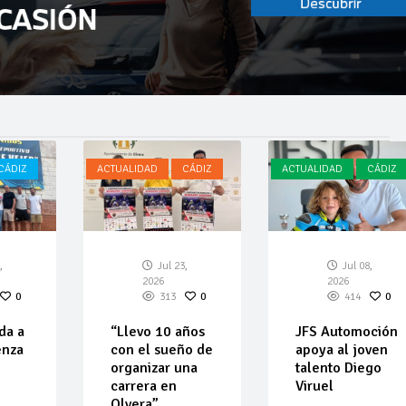
CÁDIZ
ACTUALIDAD
CÁDIZ
ACTUALIDAD
CÁDIZ
,
Jul 23,
Jul 08,
2026
2026
0
313
0
414
0
da a
“Llevo 10 años
JFS Automoción
enza
con el sueño de
apoya al joven
organizar una
talento Diego
carrera en
Viruel
Olvera”