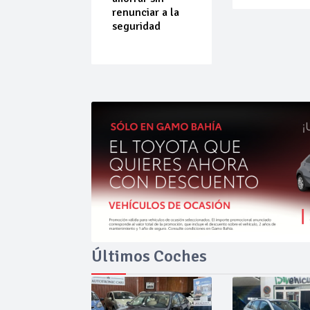
do que
renunciar a la
ende por
seguridad
ilibrio
Últimos Coches