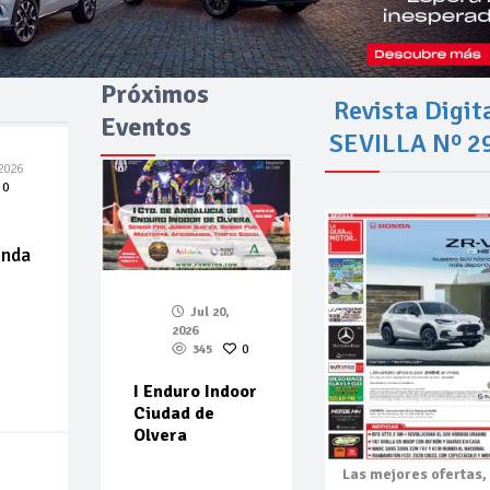
Próximos
Revista Digit
Eventos
SEVILLA Nº 2
2026
0
enda
Jul 20,
2026
345
0
I Enduro Indoor
Ciudad de
Olvera
Las mejores
ofertas,