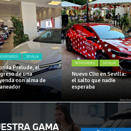
Actualidad,
 implementa mejoras en la A381 por Los Barrios
Clásicos,
Venta,
Pruebas,
 amplía su flota de vehículos de manos de Cadimar
Entrevistas,
Vídeos
y
mucho
más!
NOVEDADES
SEVILLA
NOVEDADES
SEVILLA
nda Prelude, el
greso de una
Nuevo Clio en Sevilla:
yenda con alma de
el salto que nadie
laneador
esperaba