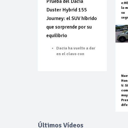
Prueba del Dacia
e:H
lo m
Duster Hybrid 155
su
Journey: el SUV híbrido
seg
que sorprende por su
equilibrio
Dacia ha vuelto a dar
en el clavo con
Nue
Hon
V: S
com
muy
Pre
dife
Últimos Vídeos