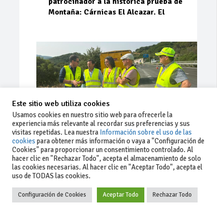
patrocinador a la histórica prueba de
Montaña: Cárnicas El Alcazar. El
Este sitio web utiliza cookies
Usamos cookies en nuestro sitio web para ofrecerle la
experiencia más relevante al recordar sus preferencias y sus
visitas repetidas. Lea nuestra
Información sobre el uso de las
cookies
para obtener más información o vaya a "Configuración de
Cookies" para proporcionar un consentimiento controlado. Al
Ago 03, 2026
84
0
0
hacer clic en "Rechazar Todo", acepta el almacenamiento de solo
las cookies necesarias. Al hacer clic en "Aceptar Todo", acepta el
La Junta implementa mejoras en la
uso de TODAS las cookies.
A381 por Los Barrios
Configuración de Cookies
Aceptar Todo
Rechazar Todo
La Junta de Andalucía, a través de la