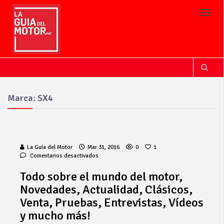
Toggl
Marca: SX4
La Guía del Motor
Mar 31, 2016
0
1
en
Comentarios desactivados
Todo
sobre
Todo sobre el mundo del motor,
el
Novedades, Actualidad, Clásicos,
mundo
del
Venta, Pruebas, Entrevistas, Vídeos
motor,
y mucho más!
Novedades,
Actualidad,