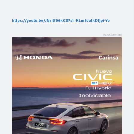
https://youtu.be/JNrIlf06kC8?si=KLm9JulkDljpi-Yo