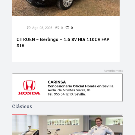
Ago 08, 2026
0
0
BMW – X5 – 3.0d Aut.
Clásicos