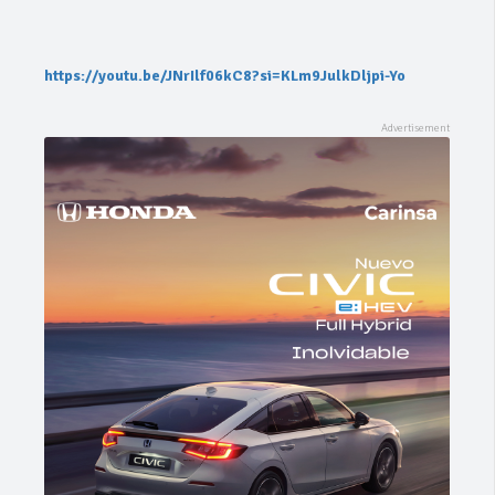
https://youtu.be/JNrIlf06kC8?si=KLm9JulkDljpi-Yo