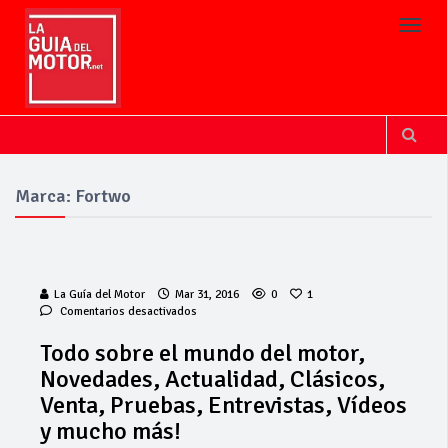
Toggl
Marca: Fortwo
La Guía del Motor
Mar 31, 2016
0
1
en
Comentarios desactivados
Todo
sobre
Todo sobre el mundo del motor,
Invercar
el
Novedades, Actualidad, Clásicos,
mundo
amplía su flota
del
Venta, Pruebas, Entrevistas, Vídeos
de vehículos de
motor,
manos de
y mucho más!
Novedades,
Cadimar
Actualidad,