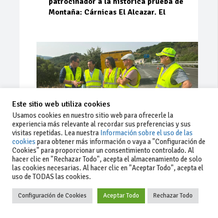
patrocinador a la histórica prueba de
Montaña: Cárnicas El Alcazar. El
Este sitio web utiliza cookies
Usamos cookies en nuestro sitio web para ofrecerle la
experiencia más relevante al recordar sus preferencias y sus
visitas repetidas. Lea nuestra
Información sobre el uso de las
cookies
para obtener más información o vaya a "Configuración de
Cookies" para proporcionar un consentimiento controlado. Al
Ago 03, 2026
93
0
0
hacer clic en "Rechazar Todo", acepta el almacenamiento de solo
las cookies necesarias. Al hacer clic en "Aceptar Todo", acepta el
La Junta implementa mejoras en la
uso de TODAS las cookies.
A381 por Los Barrios
Configuración de Cookies
Aceptar Todo
Rechazar Todo
La Junta de Andalucía, a través de la