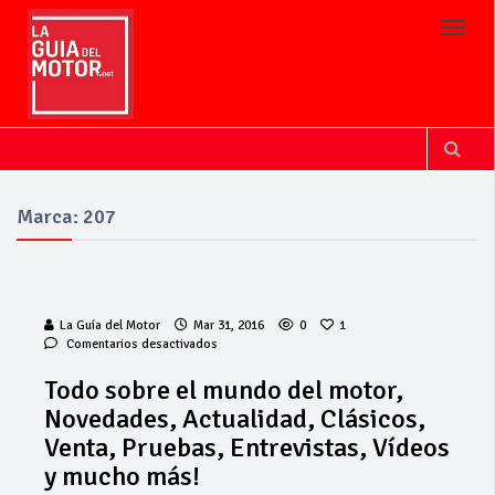
Toggl
Marca: 207
La Guía del Motor
Mar 31, 2016
0
1
en
Comentarios desactivados
Todo
sobre
Todo sobre el mundo del motor,
el
Novedades, Actualidad, Clásicos,
mundo
del
Venta, Pruebas, Entrevistas, Vídeos
motor,
y mucho más!
Novedades,
Actualidad,