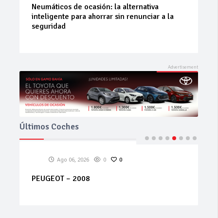
La 42ª Subida a Vejer comienza a perfilarse
Últimos Coches
Ago 06, 2026
0
0
CITROEN – C3 – PureTech 110 S&S Feel