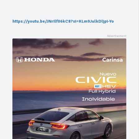
https://youtu.be/JNrIlf06kC8?si=KLm9JulkDljpi-Yo