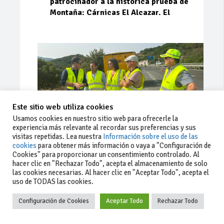
patrocinador a la histórica prueba de
Montaña: Cárnicas El Alcazar. El
Este sitio web utiliza cookies
Usamos cookies en nuestro sitio web para ofrecerle la
experiencia más relevante al recordar sus preferencias y sus
visitas repetidas. Lea nuestra
Información sobre el uso de las
cookies
para obtener más información o vaya a "Configuración de
Cookies" para proporcionar un consentimiento controlado. Al
Ago 03, 2026
78
0
0
hacer clic en "Rechazar Todo", acepta el almacenamiento de solo
las cookies necesarias. Al hacer clic en "Aceptar Todo", acepta el
La Junta implementa mejoras en la
uso de TODAS las cookies.
A381 por Los Barrios
Configuración de Cookies
Aceptar Todo
Rechazar Todo
La Junta de Andalucía, a través de la