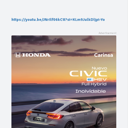
https://youtu.be/JNrIlf06kC8?si=KLm9JulkDljpi-Yo