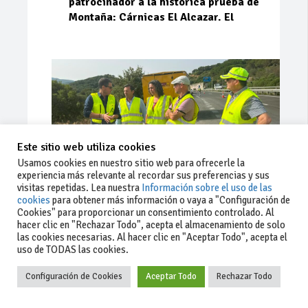
patrocinador a la histórica prueba de
Montaña: Cárnicas El Alcazar. El
Este sitio web utiliza cookies
Usamos cookies en nuestro sitio web para ofrecerle la
experiencia más relevante al recordar sus preferencias y sus
visitas repetidas. Lea nuestra
Información sobre el uso de las
cookies
para obtener más información o vaya a "Configuración de
Cookies" para proporcionar un consentimiento controlado. Al
Ago 03, 2026
66
0
0
hacer clic en "Rechazar Todo", acepta el almacenamiento de solo
las cookies necesarias. Al hacer clic en "Aceptar Todo", acepta el
La Junta implementa mejoras en la
uso de TODAS las cookies.
A381 por Los Barrios
Configuración de Cookies
Aceptar Todo
Rechazar Todo
La Junta de Andalucía, a través de la