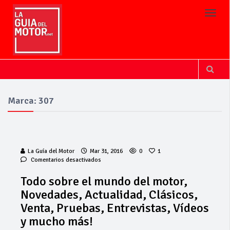
Toggl
Marca: 307
La Guía del Motor
Mar 31, 2016
0
1
en
Comentarios desactivados
Todo
sobre
Todo sobre el mundo del motor,
el
Novedades, Actualidad, Clásicos,
mundo
del
Venta, Pruebas, Entrevistas, Vídeos
motor,
y mucho más!
Novedades,
Actualidad,