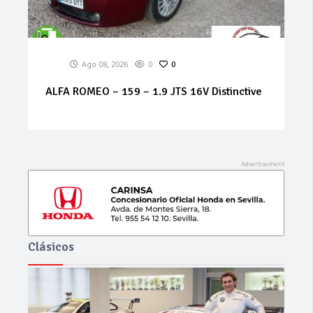
Ago 07, 2026
0
0
MERCEDES Sprinter 314 cdi
Clásicos