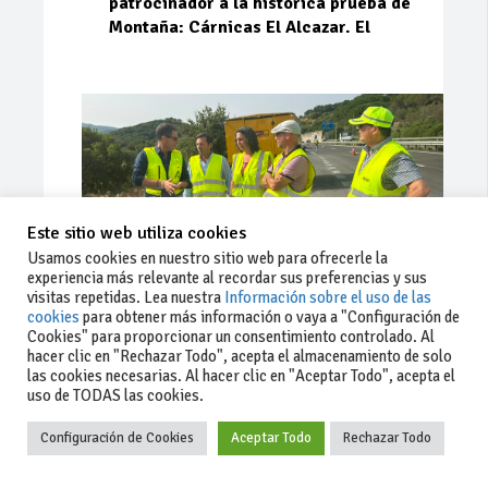
patrocinador a la histórica prueba de
Montaña: Cárnicas El Alcazar. El
Este sitio web utiliza cookies
Usamos cookies en nuestro sitio web para ofrecerle la
experiencia más relevante al recordar sus preferencias y sus
visitas repetidas. Lea nuestra
Información sobre el uso de las
cookies
para obtener más información o vaya a "Configuración de
Cookies" para proporcionar un consentimiento controlado. Al
Ago 03, 2026
92
0
0
hacer clic en "Rechazar Todo", acepta el almacenamiento de solo
las cookies necesarias. Al hacer clic en "Aceptar Todo", acepta el
La Junta implementa mejoras en la
uso de TODAS las cookies.
A381 por Los Barrios
Configuración de Cookies
Aceptar Todo
Rechazar Todo
La Junta de Andalucía, a través de la