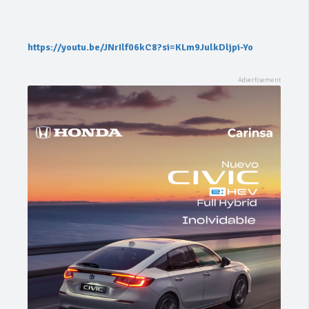
https://youtu.be/JNrIlf06kC8?si=KLm9JulkDljpi-Yo