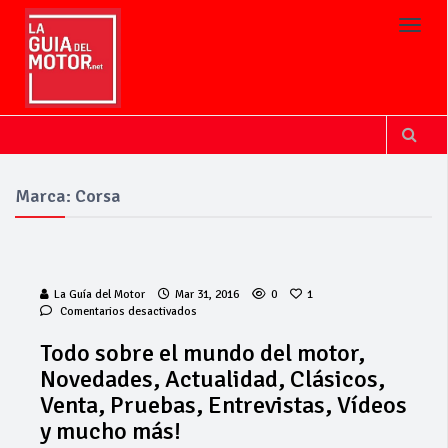
Toggl
Marca: Corsa
La Guía del Motor
Mar 31, 2016
0
1
en
Comentarios desactivados
Todo
sobre
Todo sobre el mundo del motor,
el
Novedades, Actualidad, Clásicos,
mundo
del
Venta, Pruebas, Entrevistas, Vídeos
motor,
y mucho más!
Novedades,
Actualidad,