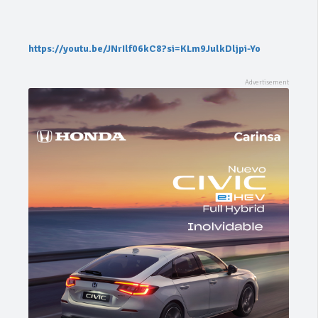
https://youtu.be/JNrIlf06kC8?si=KLm9JulkDljpi-Yo