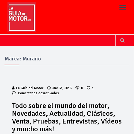
Toggl
Marca: Murano
La Guía del Motor
Mar 31, 2016
0
1
en
Comentarios desactivados
Todo
sobre
Todo sobre el mundo del motor,
el
Novedades, Actualidad, Clásicos,
mundo
del
Venta, Pruebas, Entrevistas, Vídeos
motor,
y mucho más!
Novedades,
Actualidad,