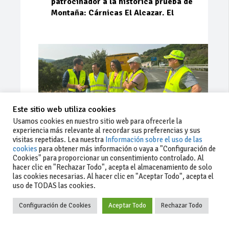
patrocinador a la histórica prueba de
Montaña: Cárnicas El Alcazar. El
Este sitio web utiliza cookies
Usamos cookies en nuestro sitio web para ofrecerle la
experiencia más relevante al recordar sus preferencias y sus
visitas repetidas. Lea nuestra
Información sobre el uso de las
cookies
para obtener más información o vaya a "Configuración de
Cookies" para proporcionar un consentimiento controlado. Al
Ago 03, 2026
93
0
0
hacer clic en "Rechazar Todo", acepta el almacenamiento de solo
las cookies necesarias. Al hacer clic en "Aceptar Todo", acepta el
La Junta implementa mejoras en la
uso de TODAS las cookies.
A381 por Los Barrios
Configuración de Cookies
Aceptar Todo
Rechazar Todo
La Junta de Andalucía, a través de la