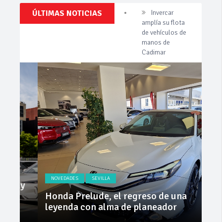
Clásicos,
ÚLTIMAS NOTICIAS
Cárnicas El
Venta,
Alcazar,
Pruebas,
patrocinador de
Entrevistas,
Vídeos
la 42ª Subida a
y
Vejer
mucho
más!
La Junta
implementa
mejoras en la
A381 por Los
Barrios
Invercar
amplía su flota
de vehículos de
manos de
Cadimar
NOVEDADES
SEVILLA
NO
ly
Honda Prelude, el regreso de una
Nue
leyenda con alma de planeador
na