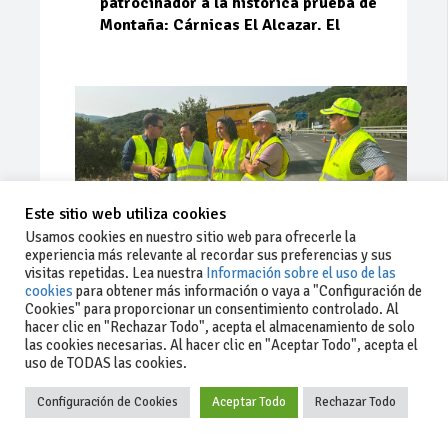
patrocinador a la histórica prueba de
Montaña: Cárnicas El Alcazar. El
Este sitio web utiliza cookies
Usamos cookies en nuestro sitio web para ofrecerle la
experiencia más relevante al recordar sus preferencias y sus
visitas repetidas. Lea nuestra
Información sobre el uso de las
cookies
para obtener más información o vaya a "Configuración de
Cookies" para proporcionar un consentimiento controlado. Al
Ago 03, 2026
73
0
0
hacer clic en "Rechazar Todo", acepta el almacenamiento de solo
las cookies necesarias. Al hacer clic en "Aceptar Todo", acepta el
La Junta implementa mejoras en la
uso de TODAS las cookies.
A381 por Los Barrios
Configuración de Cookies
Aceptar Todo
Rechazar Todo
La Junta de Andalucía, a través de la