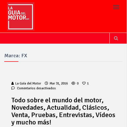
Toggl
Marca: FX
La Guía del Motor
Mar 31, 2016
0
1
en
Comentarios desactivados
Todo
sobre
Todo sobre el mundo del motor,
el
Novedades, Actualidad, Clásicos,
La Junta
mundo
implementa
del
Venta, Pruebas, Entrevistas, Vídeos
motor,
mejoras en la
y mucho más!
Novedades,
A381 por Los
Actualidad,