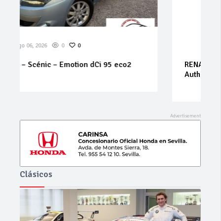
Ago 06, 2026
0
0
RENAULT – Mégane – 1.9 dCi 5p. Confort
Authentique
Clásicos