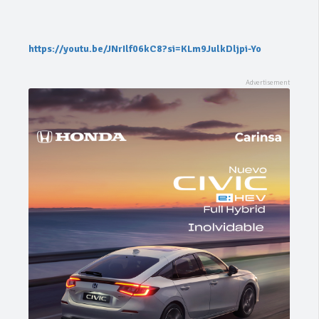
https://youtu.be/JNrIlf06kC8?si=KLm9JulkDljpi-Yo