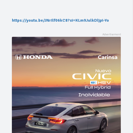
https://youtu.be/JNrIlf06kC8?si=KLm9JulkDljpi-Yo