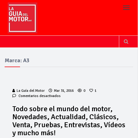
Toggl
Marca: A3
La Guía del Motor
Mar 31, 2016
0
1
en
Comentarios desactivados
Todo
sobre
Todo sobre el mundo del motor,
el
Novedades, Actualidad, Clásicos,
mundo
del
Venta, Pruebas, Entrevistas, Vídeos
motor,
y mucho más!
Novedades,
Actualidad,