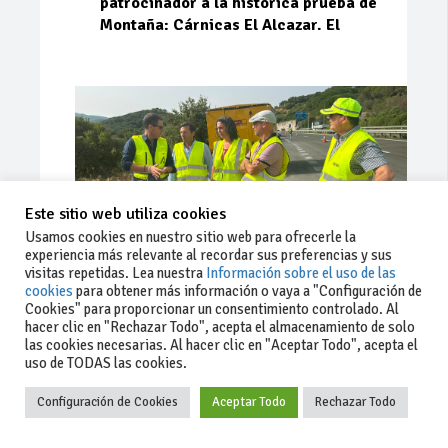
patrocinador a la histórica prueba de
Montaña: Cárnicas El Alcazar. El
Este sitio web utiliza cookies
Usamos cookies en nuestro sitio web para ofrecerle la
experiencia más relevante al recordar sus preferencias y sus
visitas repetidas. Lea nuestra
Información sobre el uso de las
cookies
para obtener más información o vaya a "Configuración de
Cookies" para proporcionar un consentimiento controlado. Al
Ago 03, 2026
71
0
0
hacer clic en "Rechazar Todo", acepta el almacenamiento de solo
las cookies necesarias. Al hacer clic en "Aceptar Todo", acepta el
La Junta implementa mejoras en la
uso de TODAS las cookies.
A381 por Los Barrios
Configuración de Cookies
Aceptar Todo
Rechazar Todo
La Junta de Andalucía, a través de la