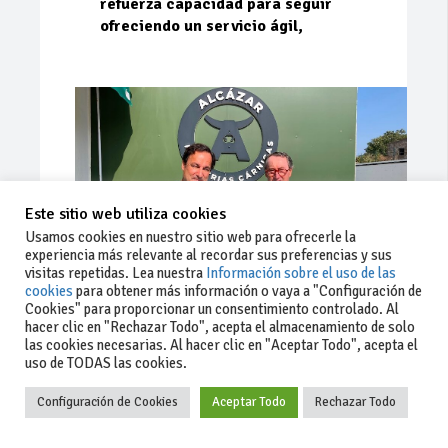
refuerza capacidad para seguir
ofreciendo un servicio ágil,
Este sitio web utiliza cookies
Usamos cookies en nuestro sitio web para ofrecerle la
experiencia más relevante al recordar sus preferencias y sus
visitas repetidas. Lea nuestra
Información sobre el uso de las
cookies
para obtener más información o vaya a "Configuración de
Cookies" para proporcionar un consentimiento controlado. Al
Ago 03, 2026
185
0
0
hacer clic en "Rechazar Todo", acepta el almacenamiento de solo
las cookies necesarias. Al hacer clic en "Aceptar Todo", acepta el
Cárnicas El Alcazar, patrocinador de
uso de TODAS las cookies.
la 42ª Subida a Vejer
Configuración de Cookies
Aceptar Todo
Rechazar Todo
Escudería Sur no cesa en su trabajo