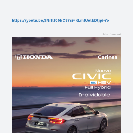
https://youtu.be/JNrIlf06kC8?si=KLm9JulkDljpi-Yo