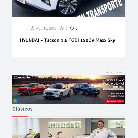
0
Ago 10, 2026
0
0
TGDI 150CV Maxx Sky
RENAULT Kangoo 1.5 BlueDCI 
Furgón Profesional
Clásicos