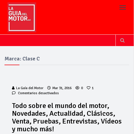
Toggl
Marca: Clase C
La Guía del Motor
Mar 31, 2016
0
1
en
Comentarios desactivados
Todo
sobre
Todo sobre el mundo del motor,
el
Novedades, Actualidad, Clásicos,
mundo
del
Venta, Pruebas, Entrevistas, Vídeos
Invercar
motor,
amplía su flota
y mucho más!
Novedades,
de vehículos de
Actualidad,