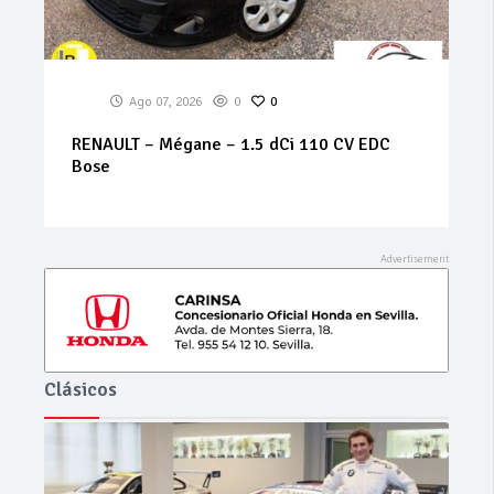
Ago 07, 2026
0
0
BMW – X1 – sDrive16d
Clásicos