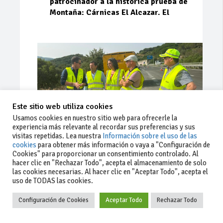
patrocinador a la histórica prueba de
Montaña: Cárnicas El Alcazar. El
Este sitio web utiliza cookies
Usamos cookies en nuestro sitio web para ofrecerle la
experiencia más relevante al recordar sus preferencias y sus
visitas repetidas. Lea nuestra
Información sobre el uso de las
cookies
para obtener más información o vaya a "Configuración de
Cookies" para proporcionar un consentimiento controlado. Al
Ago 03, 2026
81
0
0
hacer clic en "Rechazar Todo", acepta el almacenamiento de solo
las cookies necesarias. Al hacer clic en "Aceptar Todo", acepta el
La Junta implementa mejoras en la
uso de TODAS las cookies.
A381 por Los Barrios
Configuración de Cookies
Aceptar Todo
Rechazar Todo
La Junta de Andalucía, a través de la