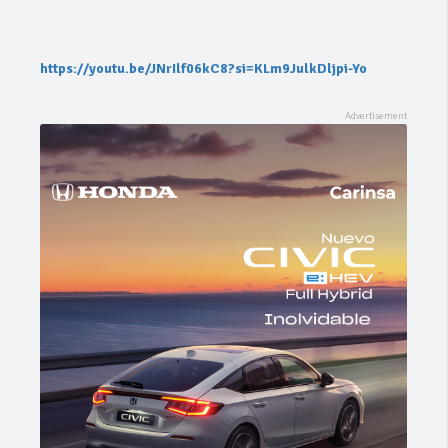
https://youtu.be/JNrIlf06kC8?si=KLm9JulkDljpi-Yo