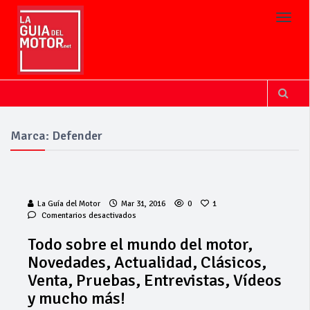
Toggl
Marca: Defender
La Guía del Motor
Mar 31, 2016
0
1
en
Comentarios desactivados
Todo
sobre
Todo sobre el mundo del motor,
el
Novedades, Actualidad, Clásicos,
mundo
del
Venta, Pruebas, Entrevistas, Vídeos
motor,
y mucho más!
Novedades,
Actualidad,