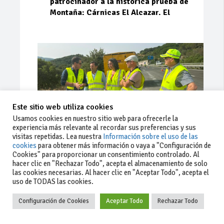
patrocinador a la histórica prueba de
Montaña: Cárnicas El Alcazar. El
Este sitio web utiliza cookies
Usamos cookies en nuestro sitio web para ofrecerle la
experiencia más relevante al recordar sus preferencias y sus
visitas repetidas. Lea nuestra
Información sobre el uso de las
cookies
para obtener más información o vaya a "Configuración de
Cookies" para proporcionar un consentimiento controlado. Al
Ago 03, 2026
93
0
0
hacer clic en "Rechazar Todo", acepta el almacenamiento de solo
las cookies necesarias. Al hacer clic en "Aceptar Todo", acepta el
La Junta implementa mejoras en la
uso de TODAS las cookies.
A381 por Los Barrios
Configuración de Cookies
Aceptar Todo
Rechazar Todo
La Junta de Andalucía, a través de la