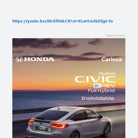
https://youtu.be/JNrIlf06kC8?si=KLm9JulkDljpi-Yo