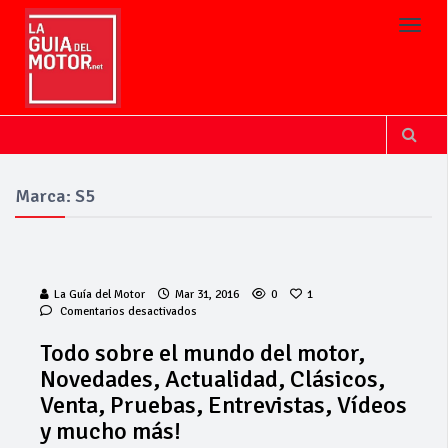
Toggl
Marca: S5
La Guía del Motor
Mar 31, 2016
0
1
en
Comentarios desactivados
Todo
sobre
Todo sobre el mundo del motor,
el
Novedades, Actualidad, Clásicos,
mundo
del
Venta, Pruebas, Entrevistas, Vídeos
motor,
y mucho más!
Novedades,
Actualidad,