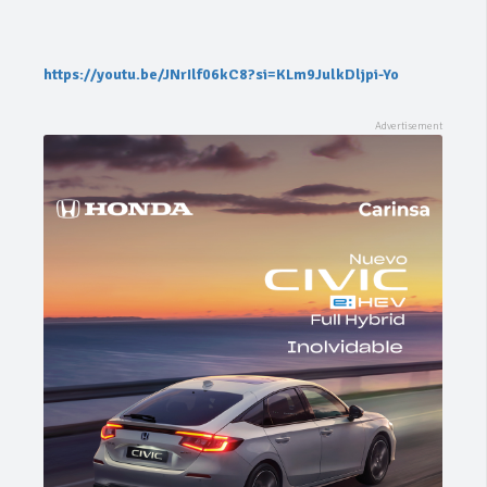
https://youtu.be/JNrIlf06kC8?si=KLm9JulkDljpi-Yo