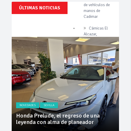
Clásicos,
ÚLTIMAS NOTICIAS
Cárnicas El
Venta,
Alcazar,
Pruebas,
patrocinador de
Entrevistas,
Vídeos
la 42ª Subida a
y
Vejer
mucho
más!
La Junta
implementa
mejoras en la
A381 por Los
Barrios
Invercar
amplía su flota
de vehículos de
manos de
Cadimar
NOVEDADES
SEVILLA
NO
ly
Honda Prelude, el regreso de una
Nue
leyenda con alma de planeador
na