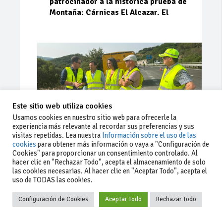
patrocinador a la histórica prueba de
Montaña: Cárnicas El Alcazar. El
Este sitio web utiliza cookies
Usamos cookies en nuestro sitio web para ofrecerle la
experiencia más relevante al recordar sus preferencias y sus
visitas repetidas. Lea nuestra
Información sobre el uso de las
cookies
para obtener más información o vaya a "Configuración de
Cookies" para proporcionar un consentimiento controlado. Al
Ago 03, 2026
91
0
0
hacer clic en "Rechazar Todo", acepta el almacenamiento de solo
las cookies necesarias. Al hacer clic en "Aceptar Todo", acepta el
La Junta implementa mejoras en la
uso de TODAS las cookies.
A381 por Los Barrios
Configuración de Cookies
Aceptar Todo
Rechazar Todo
La Junta de Andalucía, a través de la