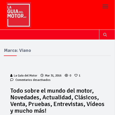
Toggl
Marca: Viano
La Guía del Motor
Mar 31, 2016
0
1
en
Comentarios desactivados
Todo
sobre
Todo sobre el mundo del motor,
el
Novedades, Actualidad, Clásicos,
mundo
del
Venta, Pruebas, Entrevistas, Vídeos
motor,
y mucho más!
Novedades,
Actualidad,