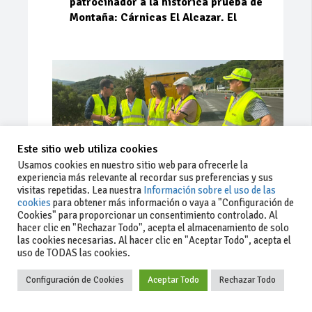
patrocinador a la histórica prueba de
Montaña: Cárnicas El Alcazar. El
Este sitio web utiliza cookies
Usamos cookies en nuestro sitio web para ofrecerle la
experiencia más relevante al recordar sus preferencias y sus
visitas repetidas. Lea nuestra
Información sobre el uso de las
cookies
para obtener más información o vaya a "Configuración de
Cookies" para proporcionar un consentimiento controlado. Al
Ago 03, 2026
78
0
0
hacer clic en "Rechazar Todo", acepta el almacenamiento de solo
las cookies necesarias. Al hacer clic en "Aceptar Todo", acepta el
La Junta implementa mejoras en la
uso de TODAS las cookies.
A381 por Los Barrios
Configuración de Cookies
Aceptar Todo
Rechazar Todo
La Junta de Andalucía, a través de la