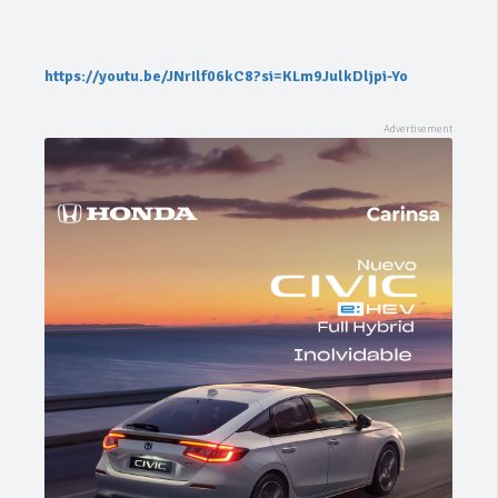
https://youtu.be/JNrIlf06kC8?si=KLm9JulkDljpi-Yo