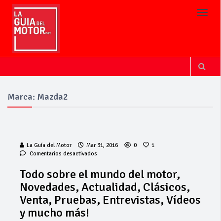
Toggl
Marca: Mazda2
La Guía del Motor
Mar 31, 2016
0
1
en
Comentarios desactivados
Todo
sobre
Todo sobre el mundo del motor,
el
Novedades, Actualidad, Clásicos,
mundo
del
Venta, Pruebas, Entrevistas, Vídeos
motor,
y mucho más!
Novedades,
Actualidad,