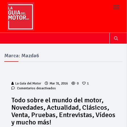
Toggl
Marca: Mazda6
La Guía del Motor
Mar 31, 2016
0
1
en
Comentarios desactivados
Todo
sobre
Todo sobre el mundo del motor,
el
Novedades, Actualidad, Clásicos,
mundo
del
Venta, Pruebas, Entrevistas, Vídeos
motor,
y mucho más!
Novedades,
Actualidad,