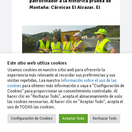
patrocinador a la histórica prueba de
Montaña: Cárnicas El Alcazar. El
Este sitio web utiliza cookies
Usamos cookies en nuestro sitio web para ofrecerle la
experiencia más relevante al recordar sus preferencias y sus
visitas repetidas. Lea nuestra
Información sobre el uso de las
cookies
para obtener más información o vaya a "Configuración de
Cookies" para proporcionar un consentimiento controlado. Al
Ago 03, 2026
71
0
0
hacer clic en "Rechazar Todo", acepta el almacenamiento de solo
las cookies necesarias. Al hacer clic en "Aceptar Todo", acepta el
La Junta implementa mejoras en la
uso de TODAS las cookies.
A381 por Los Barrios
Configuración de Cookies
Aceptar Todo
Rechazar Todo
La Junta de Andalucía, a través de la