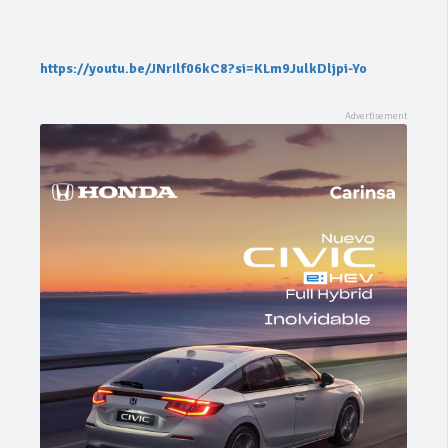
https://youtu.be/JNrIlf06kC8?si=KLm9JulkDljpi-Yo