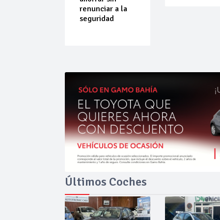
do que
renunciar a la
ende por
seguridad
ilibrio
Últimos Coches