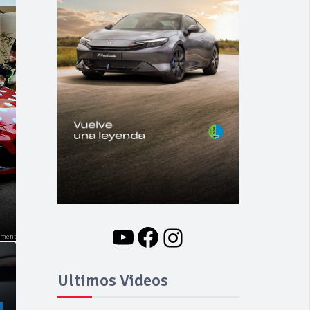
NOVEDADES
Nuevo BMW i3: Y
finalmente el Serie 3
se hizo eléctrico
YouTube
Facebook
Instagram
Ultimos Videos