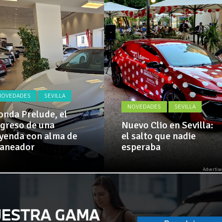
Actualidad,
 implementa mejoras en la A381 por Los Barrios
Clásicos,
Venta,
Pruebas,
 amplía su flota de vehículos de manos de Cadimar
Entrevistas,
Vídeos
y
mucho
más!
NOVEDADES
SEVILLA
NOVEDADES
SEVILLA
nda Prelude, el
greso de una
Nuevo Clio en Sevilla:
yenda con alma de
el salto que nadie
laneador
esperaba