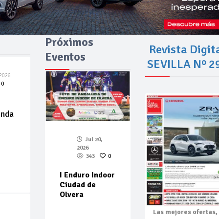
Próximos
Revista Digit
Eventos
SEVILLA Nº 2
2026
0
enda
Jul 20,
2026
343
0
I Enduro Indoor
Ciudad de
Olvera
Las mejores
ofertas,