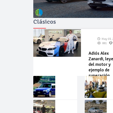
Clásicos
May 03, 
881
Adiós Alex
Zanardi, ley
del motor y
ejemplo de
superación
May
Abr
02,
22,