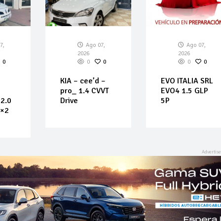
7,
Ago 07,
Ago 07,
2026
2026
0
0
0
0
0
KIA – cee’d –
EVO ITALIA SRL
pro_ 1.4 CVVT
EVO4 1.5 GLP
2.0
Drive
5P
4×2