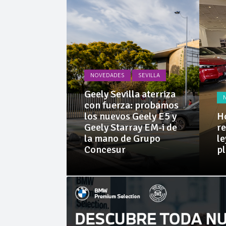
La Junta
Invercar
NOVEDADES
SEVILLA
PRUEBAS
Geely Sevilla aterriza
 Dacia
con fuerza: probamos
rid 155
los nuevos Geely E5 y
Ho
l SUV
Geely Starray EM-i de
re
e sorprende
la mano de Grupo
le
librio
Concesur
p