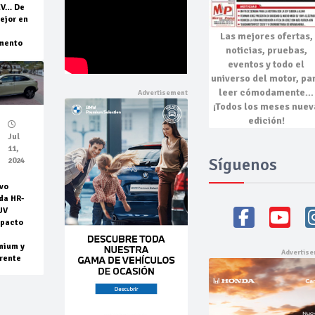
EV… De
ejor en
Las mejores
ofertas,
mento
noticias, pruebas,
eventos
y todo el
universo del motor, pa
leer cómodamente…
¡Todos los meses nuev
edición!
Jul
11,
Síguenos
2024
vo
da HR-
UV
pacto
mium y
rente