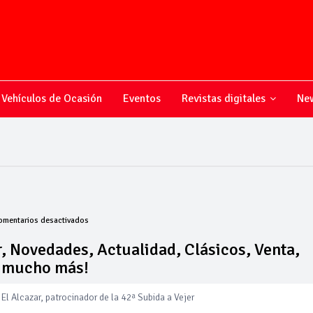
Vehículos de Ocasión
Eventos
Revistas digitales
New
en
omentarios desactivados
Todo
sobre
, Novedades, Actualidad, Clásicos, Venta,
el
y mucho más!
mundo
del
motor,
El Alcazar, patrocinador de la 42ª Subida a Vejer
Novedades,