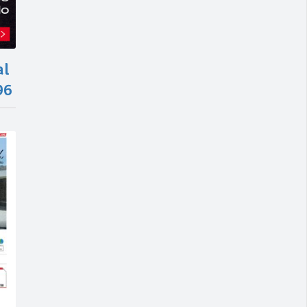
al
96