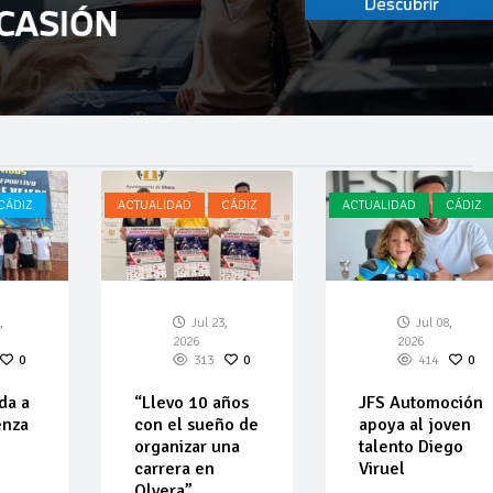
CÁDIZ
ACTUALIDAD
CÁDIZ
ACTUALIDAD
CÁDIZ
,
Jul 23,
Jul 08,
2026
2026
0
313
0
414
0
da a
“Llevo 10 años
JFS Automoción
enza
con el sueño de
apoya al joven
organizar una
talento Diego
carrera en
Viruel
Olvera”