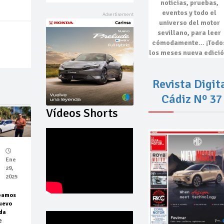
noticias, pruebas,
eventos
y todo el
universo del motor
sevillano, para leer
cómodamente…
¡Todo
los meses nueva edició
Revista Digit
Cádiz Nº 37
Vídeos Shorts
Ene
29,
2025
bamos
uevo
da
c