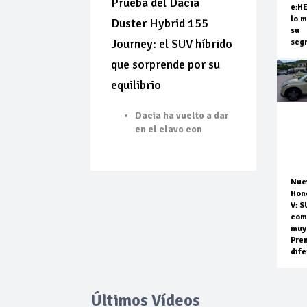
Prueba del Dacia
e:H
lo m
Duster Hybrid 155
su
Journey: el SUV híbrido
seg
que sorprende por su
equilibrio
Dacia ha vuelto a dar
en el clavo con
Nue
Hon
V: S
com
muy
Pre
dife
Últimos Vídeos