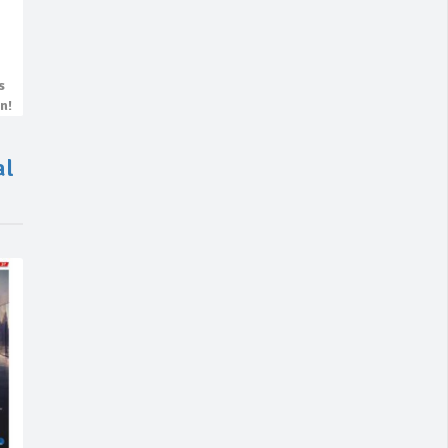
s
n!
al