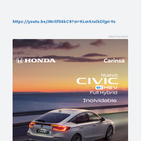
https://youtu.be/JNrIlf06kC8?si=KLm9JulkDljpi-Yo