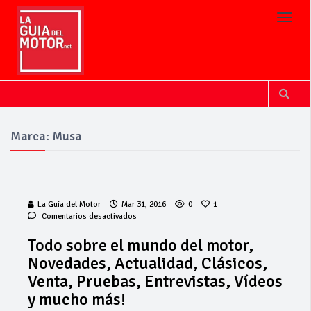
Toggl
Marca: Musa
La Guía del Motor
Mar 31, 2016
0
1
en
Comentarios desactivados
Todo
sobre
Todo sobre el mundo del motor,
el
Novedades, Actualidad, Clásicos,
mundo
del
Venta, Pruebas, Entrevistas, Vídeos
motor,
y mucho más!
Novedades,
Actualidad,