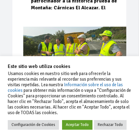
patrocinador a la histórica prueba de
Montaña: Cárnicas El Alcazar. El
Este sitio web utiliza cookies
Usamos cookies en nuestro sitio web para ofrecerle la
experiencia más relevante al recordar sus preferencias y sus
visitas repetidas. Lea nuestra
Información sobre el uso de las
cookies
para obtener más información o vaya a "Configuración de
Cookies" para proporcionar un consentimiento controlado. Al
Ago 03, 2026
73
0
0
hacer clic en "Rechazar Todo", acepta el almacenamiento de solo
las cookies necesarias. Al hacer clic en "Aceptar Todo", acepta el
La Junta implementa mejoras en la
uso de TODAS las cookies.
A381 por Los Barrios
Configuración de Cookies
Aceptar Todo
Rechazar Todo
La Junta de Andalucía, a través de la