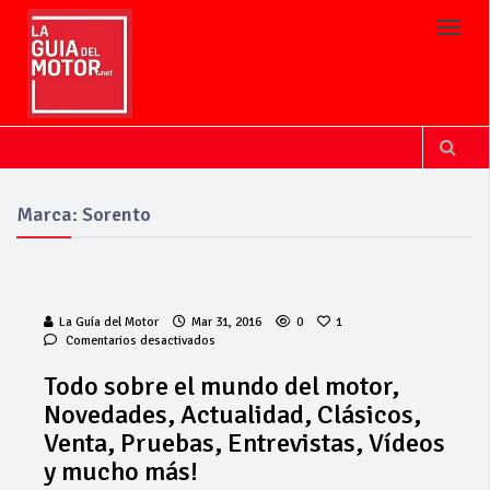
Toggl
Marca: Sorento
La Guía del Motor
Mar 31, 2016
0
1
en
Comentarios desactivados
Todo
sobre
Todo sobre el mundo del motor,
el
Novedades, Actualidad, Clásicos,
mundo
del
Venta, Pruebas, Entrevistas, Vídeos
motor,
y mucho más!
Novedades,
Actualidad,