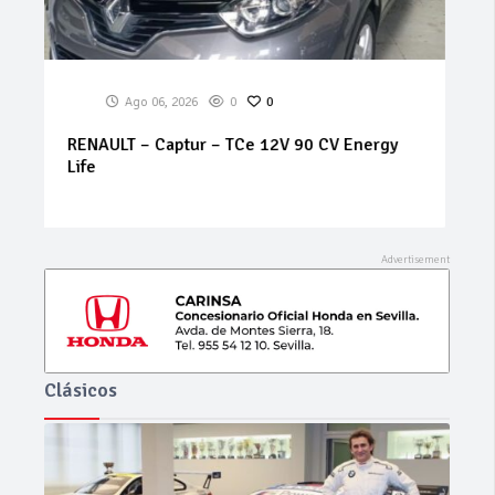
Ago 06, 2026
0
0
SEAT – Arona – 1.6 TDI CR 70 kWStart/Stop
Style
Clásicos