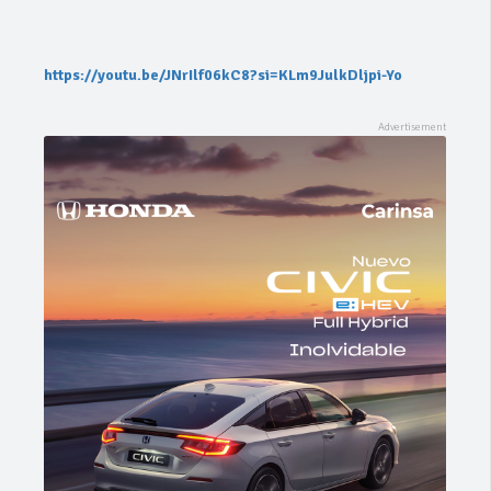
https://youtu.be/JNrIlf06kC8?si=KLm9JulkDljpi-Yo