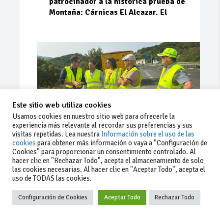
patrocinador a la histórica prueba de
Montaña: Cárnicas El Alcazar. El
Este sitio web utiliza cookies
Usamos cookies en nuestro sitio web para ofrecerle la
experiencia más relevante al recordar sus preferencias y sus
visitas repetidas. Lea nuestra
Información sobre el uso de las
cookies
para obtener más información o vaya a "Configuración de
Cookies" para proporcionar un consentimiento controlado. Al
Ago 03, 2026
76
0
0
hacer clic en "Rechazar Todo", acepta el almacenamiento de solo
las cookies necesarias. Al hacer clic en "Aceptar Todo", acepta el
La Junta implementa mejoras en la
uso de TODAS las cookies.
A381 por Los Barrios
Configuración de Cookies
Aceptar Todo
Rechazar Todo
La Junta de Andalucía, a través de la