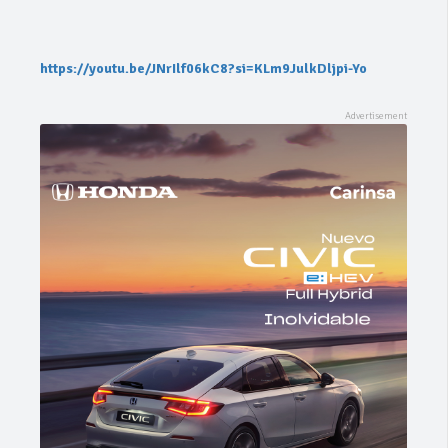
https://youtu.be/JNrIlf06kC8?si=KLm9JulkDljpi-Yo