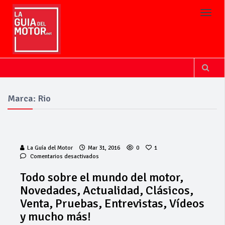
Toggl
Marca: Rio
La Guía del Motor
Mar 31, 2016
0
1
en
Comentarios desactivados
Todo
sobre
Todo sobre el mundo del motor,
el
Novedades, Actualidad, Clásicos,
mundo
del
Venta, Pruebas, Entrevistas, Vídeos
motor,
y mucho más!
Novedades,
Actualidad,