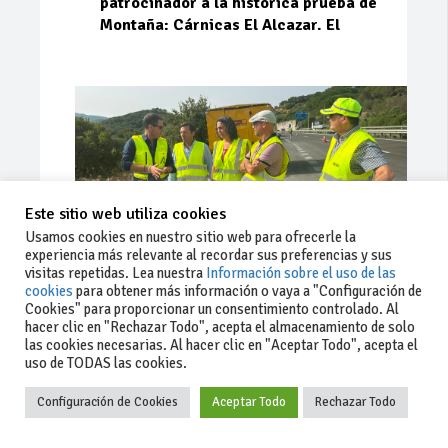
patrocinador a la histórica prueba de
Montaña: Cárnicas El Alcazar. El
Este sitio web utiliza cookies
Usamos cookies en nuestro sitio web para ofrecerle la
experiencia más relevante al recordar sus preferencias y sus
visitas repetidas. Lea nuestra
Información sobre el uso de las
cookies
para obtener más información o vaya a "Configuración de
Cookies" para proporcionar un consentimiento controlado. Al
Ago 03, 2026
94
0
0
hacer clic en "Rechazar Todo", acepta el almacenamiento de solo
las cookies necesarias. Al hacer clic en "Aceptar Todo", acepta el
La Junta implementa mejoras en la
uso de TODAS las cookies.
A381 por Los Barrios
Configuración de Cookies
Aceptar Todo
Rechazar Todo
La Junta de Andalucía, a través de la