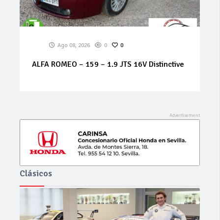
Ago 07, 2026
0
0
MERCEDES Sprinter 314 cdi
Clásicos