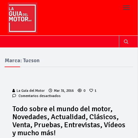
Toggl
Marca: Tucson
La Guía del Motor
Mar 31, 2016
0
1
en
Comentarios desactivados
Todo
sobre
Todo sobre el mundo del motor,
el
Novedades, Actualidad, Clásicos,
mundo
del
Venta, Pruebas, Entrevistas, Vídeos
motor,
y mucho más!
Novedades,
Actualidad,