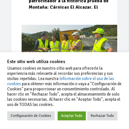
patrocinador a la histórica prueba de
Montaña: Cárnicas El Alcazar. El
Este sitio web utiliza cookies
Usamos cookies en nuestro sitio web para ofrecerle la
experiencia más relevante al recordar sus preferencias y sus
visitas repetidas. Lea nuestra
Información sobre el uso de las
cookies
para obtener más información o vaya a "Configuración de
Cookies" para proporcionar un consentimiento controlado. Al
Ago 03, 2026
93
0
0
hacer clic en "Rechazar Todo", acepta el almacenamiento de solo
las cookies necesarias. Al hacer clic en "Aceptar Todo", acepta el
La Junta implementa mejoras en la
uso de TODAS las cookies.
A381 por Los Barrios
Configuración de Cookies
Aceptar Todo
Rechazar Todo
La Junta de Andalucía, a través de la