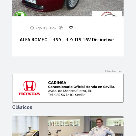
Ago 07, 2026
0
0
MERCEDES Sprinter 314 cdi
Clásicos