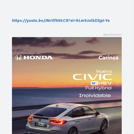
https://youtu.be/JNrIlf06kC8?si=KLm9JulkDljpi-Yo