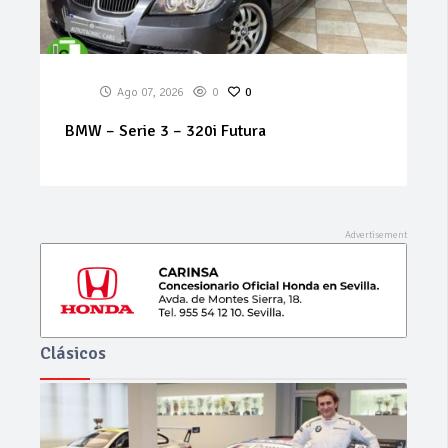
Ago 07, 2026
0
0
RENAULT – Koleos – Dynamique 2.0 dCi
150cv 4×2
Clásicos