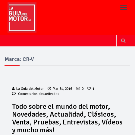
Toggl
Marca: CR-V
La Guía del Motor
Mar 31, 2016
0
1
en
Comentarios desactivados
Todo
sobre
Todo sobre el mundo del motor,
el
Novedades, Actualidad, Clásicos,
mundo
del
Venta, Pruebas, Entrevistas, Vídeos
motor,
y mucho más!
Novedades,
Actualidad,