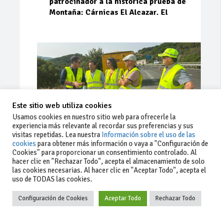
patrocinador a la histórica prueba de
Montaña: Cárnicas El Alcazar. El
Este sitio web utiliza cookies
Usamos cookies en nuestro sitio web para ofrecerle la
experiencia más relevante al recordar sus preferencias y sus
visitas repetidas. Lea nuestra
Información sobre el uso de las
cookies
para obtener más información o vaya a "Configuración de
Cookies" para proporcionar un consentimiento controlado. Al
Ago 03, 2026
81
0
0
hacer clic en "Rechazar Todo", acepta el almacenamiento de solo
las cookies necesarias. Al hacer clic en "Aceptar Todo", acepta el
La Junta implementa mejoras en la
uso de TODAS las cookies.
A381 por Los Barrios
Configuración de Cookies
Aceptar Todo
Rechazar Todo
La Junta de Andalucía, a través de la