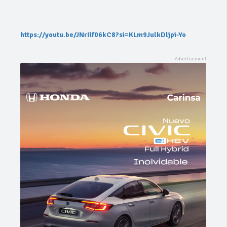
https://youtu.be/JNrIlf06kC8?si=KLm9JulkDljpi-Yo