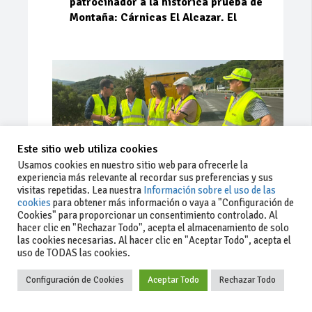
patrocinador a la histórica prueba de
Montaña: Cárnicas El Alcazar. El
Este sitio web utiliza cookies
Usamos cookies en nuestro sitio web para ofrecerle la
experiencia más relevante al recordar sus preferencias y sus
visitas repetidas. Lea nuestra
Información sobre el uso de las
cookies
para obtener más información o vaya a "Configuración de
Cookies" para proporcionar un consentimiento controlado. Al
Ago 03, 2026
74
0
0
hacer clic en "Rechazar Todo", acepta el almacenamiento de solo
las cookies necesarias. Al hacer clic en "Aceptar Todo", acepta el
La Junta implementa mejoras en la
uso de TODAS las cookies.
A381 por Los Barrios
Configuración de Cookies
Aceptar Todo
Rechazar Todo
La Junta de Andalucía, a través de la