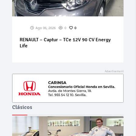
Ago 06, 2026
0
0
SEAT – Arona – 1.6 TDI CR 70 kWStart/Stop
Style
Clásicos