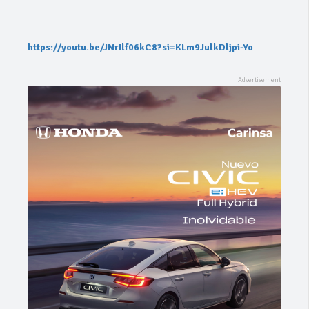
https://youtu.be/JNrIlf06kC8?si=KLm9JulkDljpi-Yo