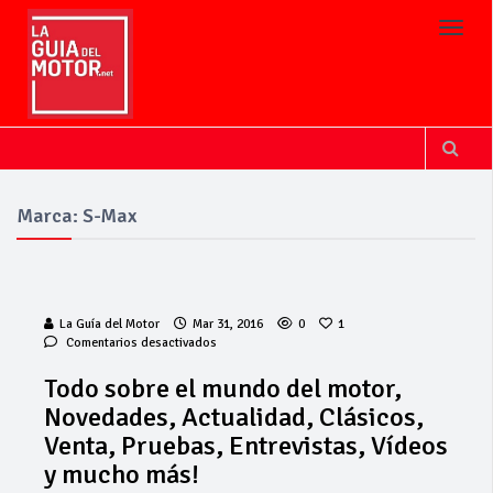
Toggl
Marca: S-Max
La Guía del Motor
Mar 31, 2016
0
1
en
Comentarios desactivados
Todo
sobre
Todo sobre el mundo del motor,
el
Novedades, Actualidad, Clásicos,
mundo
del
Venta, Pruebas, Entrevistas, Vídeos
motor,
y mucho más!
Novedades,
Actualidad,