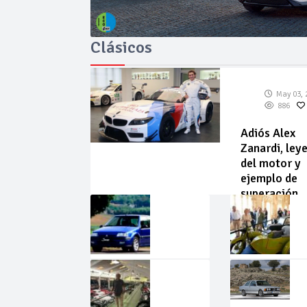
Clásicos
May 03, 
886
Adiós Alex
Zanardi, ley
del motor y
ejemplo de
superación
May
Abr
02,
22,
2026
2026