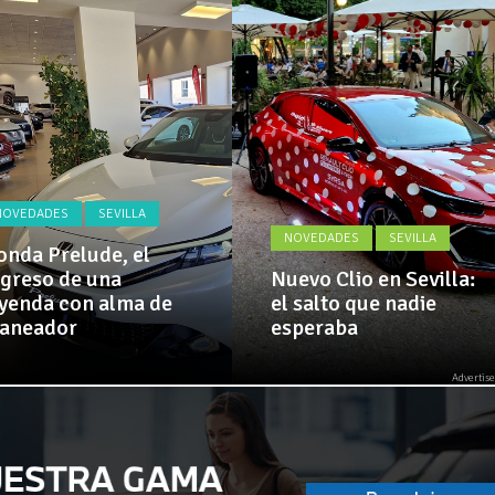
Actualidad,
 implementa mejoras en la A381 por Los Barrios
Clásicos,
Venta,
Pruebas,
 amplía su flota de vehículos de manos de Cadimar
Entrevistas,
Vídeos
y
mucho
más!
NOVEDADES
SEVILLA
NOVEDADES
SEVILLA
nda Prelude, el
greso de una
Nuevo Clio en Sevilla:
yenda con alma de
el salto que nadie
laneador
esperaba