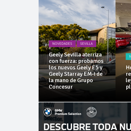
La Junta
Invercar
NOVEDADES
SEVILLA
PRUEBAS
Geely Sevilla aterriza
 Dacia
con fuerza: probamos
rid 155
los nuevos Geely E5 y
Ho
l SUV
Geely Starray EM-i de
re
e sorprende
la mano de Grupo
le
librio
Concesur
p