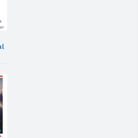
s
n!
al