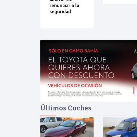
ende por
renunciar a la
ilibrio
seguridad
Últimos Coches