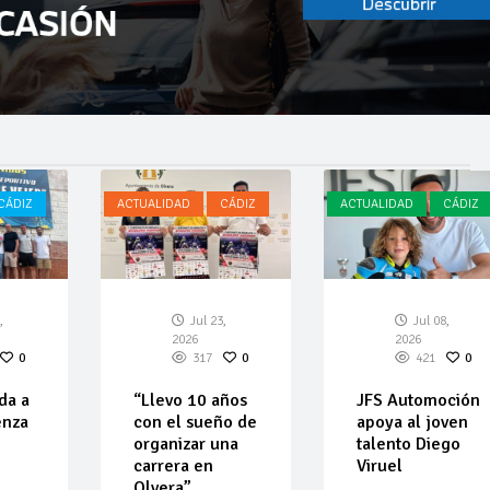
CÁDIZ
ACTUALIDAD
CÁDIZ
ACTUALIDAD
CÁDIZ
,
Jul 23,
Jul 08,
2026
2026
0
317
0
421
0
da a
“Llevo 10 años
JFS Automoción
enza
con el sueño de
apoya al joven
organizar una
talento Diego
carrera en
Viruel
Olvera”