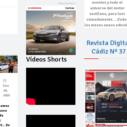
eventos
y todo el
universo del motor
sevillano, para leer
cómodamente…
¡Todo
los meses nueva edició
Revista Digit
Cádiz Nº 37
Vídeos Shorts
Ene
29,
2025
bamos
uevo
da
c
EV… De