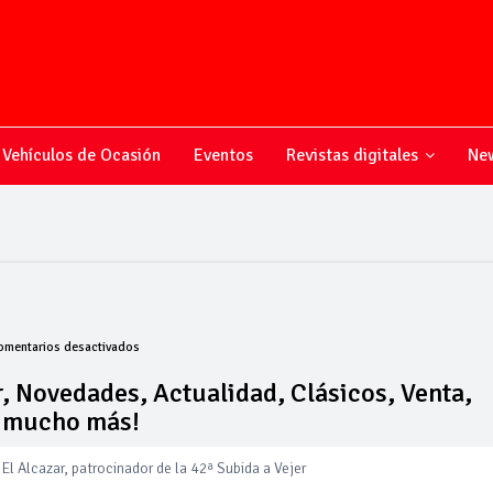
Vehículos de Ocasión
Eventos
Revistas digitales
New
en
omentarios desactivados
Todo
sobre
, Novedades, Actualidad, Clásicos, Venta,
el
y mucho más!
mundo
del
motor,
El Alcazar, patrocinador de la 42ª Subida a Vejer
Novedades,