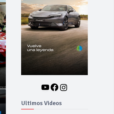
NOVEDADES
Nuevo BMW i3: Y
finalmente el Serie 3
se hizo eléctrico
YouTube
Facebook
Instagram
Ultimos Videos