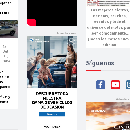
ejor en
Las mejores
ofertas,
mento
noticias, pruebas,
eventos
y todo el
universo del motor, pa
leer cómodamente…
¡Todos los meses nuev
edición!
Jul
11,
Síguenos
2024
vo
da HR-
UV
pacto
mium y
rente