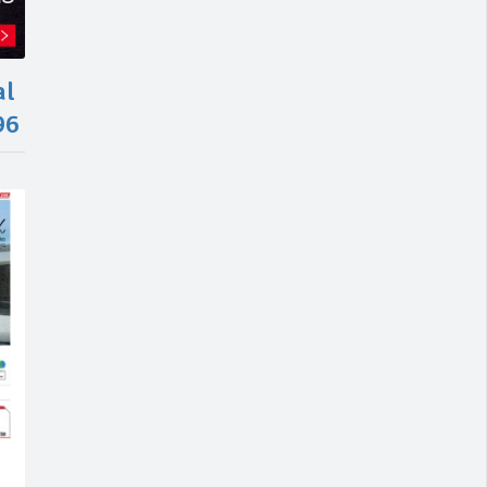
al
96