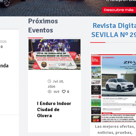
Próximos
Revista Digit
Eventos
SEVILLA Nº 2
2026
0
enda
Jul 20,
2026
349
0
I Enduro Indoor
Ciudad de
Olvera
Las mejores
ofertas,
noticias, pruebas,