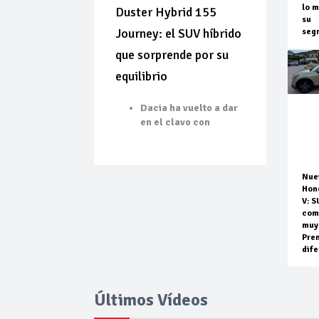
lo m
Duster Hybrid 155
su
Journey: el SUV híbrido
seg
que sorprende por su
equilibrio
Dacia ha vuelto a dar
en el clavo con
Nue
Hon
V: S
com
muy
Pre
dife
Últimos Vídeos