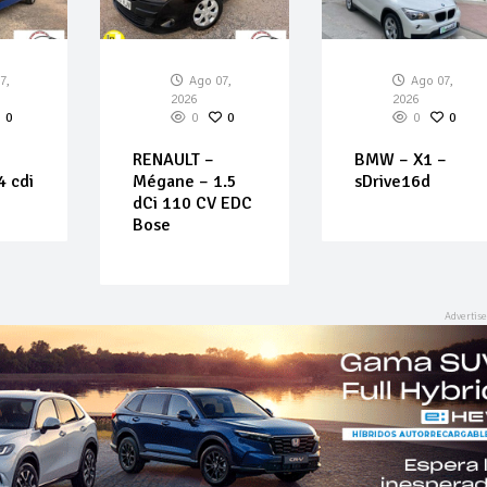
7,
Ago 07,
Ago 07,
2026
2026
0
0
0
0
0
RENAULT –
BMW – X1 –
4 cdi
Mégane – 1.5
sDrive16d
dCi 110 CV EDC
Bose