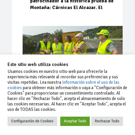
patrocinador a la histórica prueba de
Montaña: Cárnicas El Alcazar. El
Este sitio web utiliza cookies
Usamos cookies en nuestro sitio web para ofrecerle la
experiencia más relevante al recordar sus preferencias y sus
visitas repetidas. Lea nuestra
Información sobre el uso de las
cookies
para obtener más información o vaya a "Configuración de
Cookies" para proporcionar un consentimiento controlado. Al
Ago 03, 2026
76
0
0
hacer clic en "Rechazar Todo", acepta el almacenamiento de solo
las cookies necesarias. Al hacer clic en "Aceptar Todo", acepta el
La Junta implementa mejoras en la
uso de TODAS las cookies.
A381 por Los Barrios
Configuración de Cookies
Aceptar Todo
Rechazar Todo
La Junta de Andalucía, a través de la