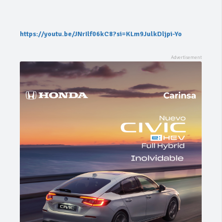
https://youtu.be/JNrIlf06kC8?si=KLm9JulkDljpi-Yo