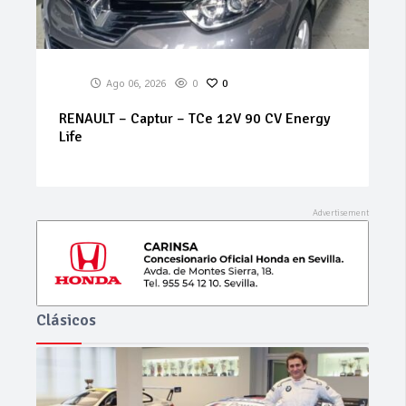
Ago 06, 2026
0
0
SEAT – Arona – 1.6 TDI CR 70 kWStart/Stop
Style
Clásicos