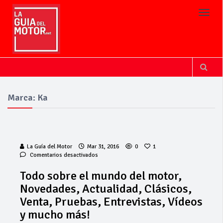
Toggl
Marca: Ka
La Guía del Motor
Mar 31, 2016
0
1
en
Comentarios desactivados
Todo
sobre
Todo sobre el mundo del motor,
el
Novedades, Actualidad, Clásicos,
La Junta
mundo
implementa
del
Venta, Pruebas, Entrevistas, Vídeos
motor,
mejoras en la
y mucho más!
Novedades,
A381 por Los
Actualidad,