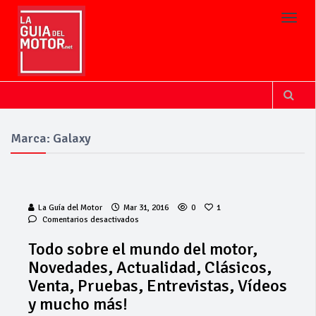
Toggl
Marca: Galaxy
La Guía del Motor
Mar 31, 2016
0
1
en
Comentarios desactivados
Todo
sobre
Todo sobre el mundo del motor,
el
Novedades, Actualidad, Clásicos,
mundo
del
Venta, Pruebas, Entrevistas, Vídeos
motor,
y mucho más!
Novedades,
Actualidad,