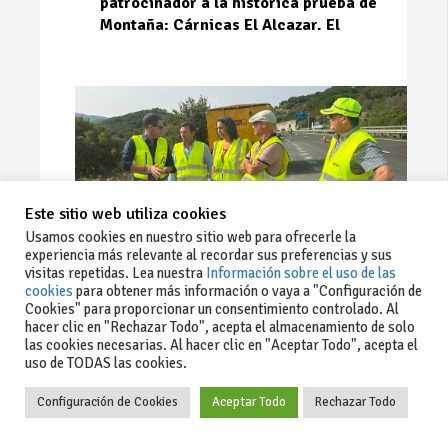
patrocinador a la histórica prueba de
Montaña: Cárnicas El Alcazar. El
Este sitio web utiliza cookies
Usamos cookies en nuestro sitio web para ofrecerle la
experiencia más relevante al recordar sus preferencias y sus
visitas repetidas. Lea nuestra
Información sobre el uso de las
cookies
para obtener más información o vaya a "Configuración de
Cookies" para proporcionar un consentimiento controlado. Al
Ago 03, 2026
74
0
0
hacer clic en "Rechazar Todo", acepta el almacenamiento de solo
las cookies necesarias. Al hacer clic en "Aceptar Todo", acepta el
La Junta implementa mejoras en la
uso de TODAS las cookies.
A381 por Los Barrios
Configuración de Cookies
Aceptar Todo
Rechazar Todo
La Junta de Andalucía, a través de la