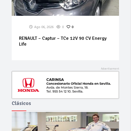
Ago 06, 2026
0
0
SEAT – Arona – 1.6 TDI CR 70 kWStart/Stop
Style
Clásicos