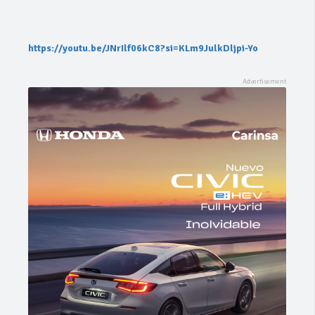
https://youtu.be/JNrIlf06kC8?si=KLm9JulkDljpi-Yo