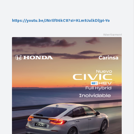
https://youtu.be/JNrIlf06kC8?si=KLm9JulkDljpi-Yo