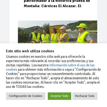
patrocinador a la histórica prueba de
Montaña: Cárnicas El Alcazar. El
Este sitio web utiliza cookies
Usamos cookies en nuestro sitio web para ofrecerle la
experiencia más relevante al recordar sus preferencias y sus
visitas repetidas. Lea nuestra
Información sobre el uso de las
cookies
para obtener más información o vaya a "Configuración de
Cookies" para proporcionar un consentimiento controlado. Al
Ago 03, 2026
76
0
0
hacer clic en "Rechazar Todo", acepta el almacenamiento de solo
las cookies necesarias. Al hacer clic en "Aceptar Todo", acepta el
La Junta implementa mejoras en la
uso de TODAS las cookies.
A381 por Los Barrios
Configuración de Cookies
Aceptar Todo
Rechazar Todo
La Junta de Andalucía, a través de la