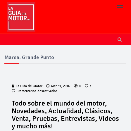
Toggl
Marca: Grande Punto
La Guía del Motor
Mar 31, 2016
0
1
en
Comentarios desactivados
Todo
sobre
Todo sobre el mundo del motor,
el
Novedades, Actualidad, Clásicos,
mundo
del
Venta, Pruebas, Entrevistas, Vídeos
motor,
y mucho más!
Novedades,
Actualidad,