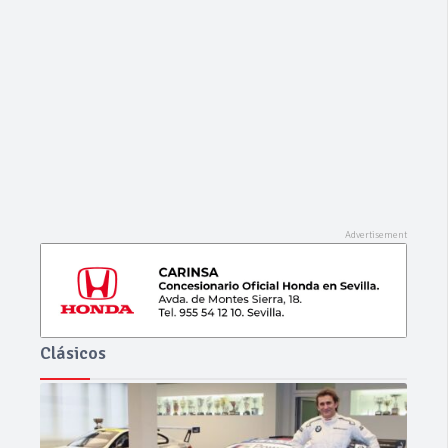
Ago 06, 2026
0
0
RENAULT – Captur – TCe 12V 90 CV Energy
Life
Clásicos