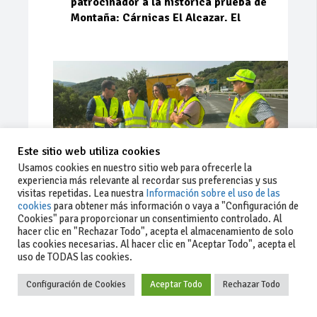
patrocinador a la histórica prueba de
Montaña: Cárnicas El Alcazar. El
Este sitio web utiliza cookies
Usamos cookies en nuestro sitio web para ofrecerle la
experiencia más relevante al recordar sus preferencias y sus
visitas repetidas. Lea nuestra
Información sobre el uso de las
cookies
para obtener más información o vaya a "Configuración de
Cookies" para proporcionar un consentimiento controlado. Al
Ago 03, 2026
81
0
0
hacer clic en "Rechazar Todo", acepta el almacenamiento de solo
las cookies necesarias. Al hacer clic en "Aceptar Todo", acepta el
La Junta implementa mejoras en la
uso de TODAS las cookies.
A381 por Los Barrios
Configuración de Cookies
Aceptar Todo
Rechazar Todo
La Junta de Andalucía, a través de la