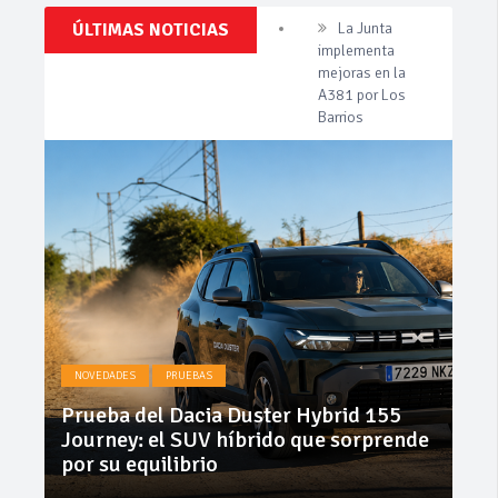
Clásicos,
ÚLTIMAS NOTICIAS
Invercar
Venta,
amplía su flota
Pruebas,
de vehículos de
Entrevistas,
Vídeos
manos de
y
Cadimar
mucho
más!
Cárnicas El
Alcazar,
patrocinador de
la 42ª Subida a
Vejer
La Junta
implementa
mejoras en la
NO
A381 por Los
NOVEDADES
PRUEBAS
Barrios
Gee
Prueba del Dacia Duster Hybrid 155
pr
Journey: el SUV híbrido que sorprende
St
por su equilibrio
Co