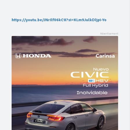
https://youtu.be/JNrIlf06kC8?si=KLm9JulkDljpi-Yo