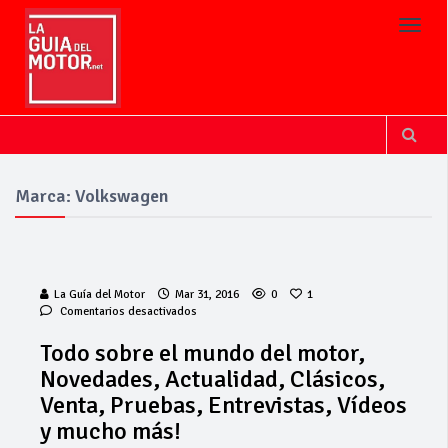
Toggl
Marca: Volkswagen
La Guía del Motor
Mar 31, 2016
0
1
en
Comentarios desactivados
Todo
sobre
Todo sobre el mundo del motor,
el
Novedades, Actualidad, Clásicos,
mundo
del
Venta, Pruebas, Entrevistas, Vídeos
motor,
y mucho más!
Novedades,
Actualidad,