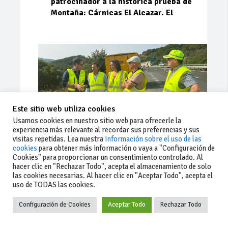
patrocinador a la histórica prueba de
Montaña: Cárnicas El Alcazar. El
Este sitio web utiliza cookies
Usamos cookies en nuestro sitio web para ofrecerle la
experiencia más relevante al recordar sus preferencias y sus
visitas repetidas. Lea nuestra
Información sobre el uso de las
cookies
para obtener más información o vaya a "Configuración de
Cookies" para proporcionar un consentimiento controlado. Al
Ago 03, 2026
83
0
0
hacer clic en "Rechazar Todo", acepta el almacenamiento de solo
las cookies necesarias. Al hacer clic en "Aceptar Todo", acepta el
La Junta implementa mejoras en la
uso de TODAS las cookies.
A381 por Los Barrios
Configuración de Cookies
Aceptar Todo
Rechazar Todo
La Junta de Andalucía, a través de la