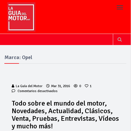
Toggl
Marca: Opel
La Guía del Motor
Mar 31, 2016
0
1
en
Comentarios desactivados
Todo
sobre
Todo sobre el mundo del motor,
el
Novedades, Actualidad, Clásicos,
mundo
del
Venta, Pruebas, Entrevistas, Vídeos
motor,
y mucho más!
Novedades,
Actualidad,