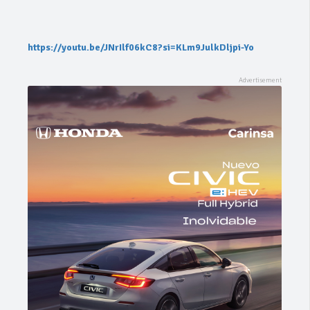
https://youtu.be/JNrIlf06kC8?si=KLm9JulkDljpi-Yo