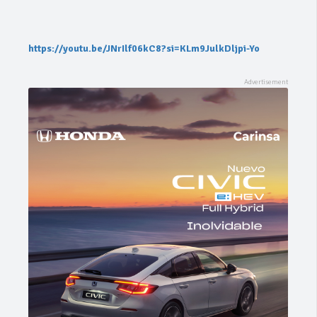
https://youtu.be/JNrIlf06kC8?si=KLm9JulkDljpi-Yo