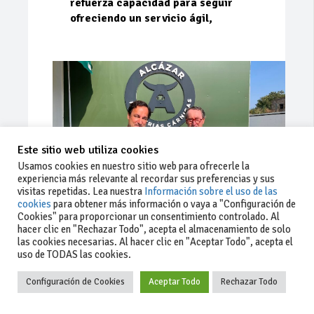
refuerza capacidad para seguir
ofreciendo un servicio ágil,
Este sitio web utiliza cookies
Usamos cookies en nuestro sitio web para ofrecerle la
experiencia más relevante al recordar sus preferencias y sus
visitas repetidas. Lea nuestra
Información sobre el uso de las
cookies
para obtener más información o vaya a "Configuración de
Cookies" para proporcionar un consentimiento controlado. Al
Ago 03, 2026
182
0
0
hacer clic en "Rechazar Todo", acepta el almacenamiento de solo
las cookies necesarias. Al hacer clic en "Aceptar Todo", acepta el
Cárnicas El Alcazar, patrocinador de
uso de TODAS las cookies.
la 42ª Subida a Vejer
Configuración de Cookies
Aceptar Todo
Rechazar Todo
Escudería Sur no cesa en su trabajo