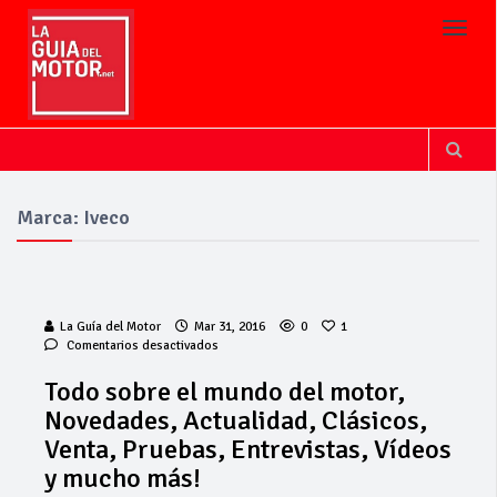
Toggl
Marca: Iveco
La Guía del Motor
Mar 31, 2016
0
1
en
Comentarios desactivados
Todo
sobre
Todo sobre el mundo del motor,
el
Novedades, Actualidad, Clásicos,
mundo
del
Venta, Pruebas, Entrevistas, Vídeos
motor,
y mucho más!
Novedades,
Actualidad,