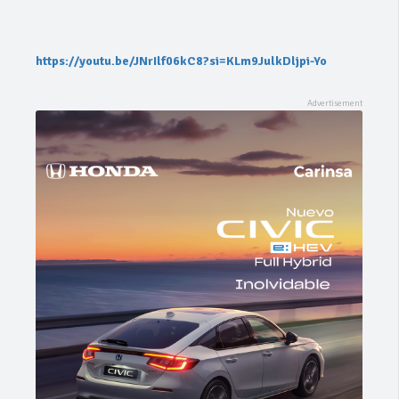
https://youtu.be/JNrIlf06kC8?si=KLm9JulkDljpi-Yo