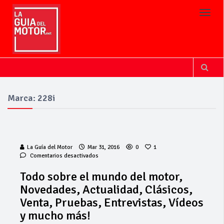
Toggl
Marca: 228i
La Guía del Motor
Mar 31, 2016
0
1
en
Comentarios desactivados
Todo
sobre
Todo sobre el mundo del motor,
el
Novedades, Actualidad, Clásicos,
mundo
del
Venta, Pruebas, Entrevistas, Vídeos
motor,
y mucho más!
Novedades,
Actualidad,