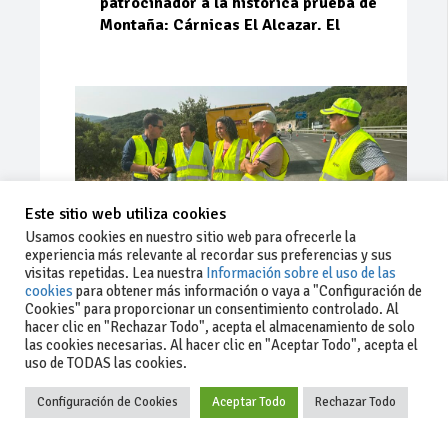
patrocinador a la histórica prueba de
Montaña: Cárnicas El Alcazar. El
Este sitio web utiliza cookies
Usamos cookies en nuestro sitio web para ofrecerle la
experiencia más relevante al recordar sus preferencias y sus
visitas repetidas. Lea nuestra
Información sobre el uso de las
cookies
para obtener más información o vaya a "Configuración de
Cookies" para proporcionar un consentimiento controlado. Al
Ago 03, 2026
90
0
0
hacer clic en "Rechazar Todo", acepta el almacenamiento de solo
las cookies necesarias. Al hacer clic en "Aceptar Todo", acepta el
La Junta implementa mejoras en la
uso de TODAS las cookies.
A381 por Los Barrios
Configuración de Cookies
Aceptar Todo
Rechazar Todo
La Junta de Andalucía, a través de la