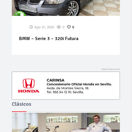
Ago 07, 2026
0
0
RENAULT – Koleos – Dynamique 2.0 dCi
150cv 4×2
Clásicos