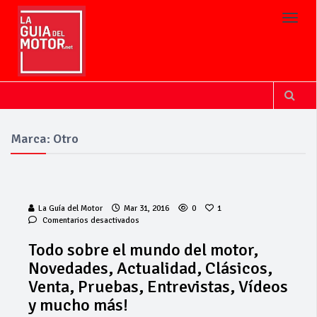
Toggl
Marca: Otro
La Guía del Motor
Mar 31, 2016
0
1
en
Comentarios desactivados
Todo
sobre
Todo sobre el mundo del motor,
el
Novedades, Actualidad, Clásicos,
mundo
del
Venta, Pruebas, Entrevistas, Vídeos
motor,
y mucho más!
Novedades,
Actualidad,