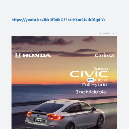
https://youtu.be/JNrIlf06kC8?si=KLm9JulkDljpi-Yo