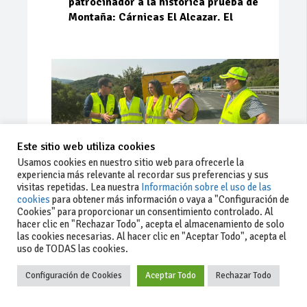
patrocinador a la histórica prueba de
Montaña: Cárnicas El Alcazar. El
Este sitio web utiliza cookies
Usamos cookies en nuestro sitio web para ofrecerle la
experiencia más relevante al recordar sus preferencias y sus
visitas repetidas. Lea nuestra
Información sobre el uso de las
cookies
para obtener más información o vaya a "Configuración de
Cookies" para proporcionar un consentimiento controlado. Al
Ago 03, 2026
81
0
0
hacer clic en "Rechazar Todo", acepta el almacenamiento de solo
las cookies necesarias. Al hacer clic en "Aceptar Todo", acepta el
La Junta implementa mejoras en la
uso de TODAS las cookies.
A381 por Los Barrios
Configuración de Cookies
Aceptar Todo
Rechazar Todo
La Junta de Andalucía, a través de la