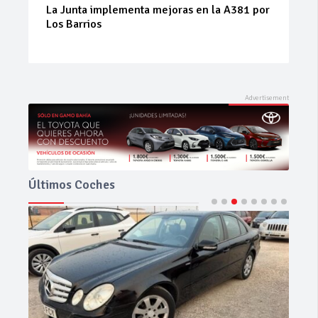
oras en la A381 por
Prueba del Dacia Duster Hybrid 
el SUV híbrido que sorprende po
equilibrio
Últimos Coches