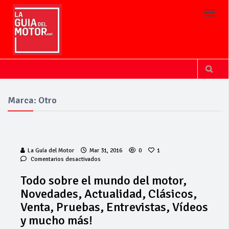
Toggl
Marca: Otro
La Guía del Motor
Mar 31, 2016
0
1
en
Comentarios desactivados
Todo
sobre
Todo sobre el mundo del motor,
el
Novedades, Actualidad, Clásicos,
mundo
Cárnicas El
del
Venta, Pruebas, Entrevistas, Vídeos
Alcazar,
motor,
patrocinador de
y mucho más!
Novedades,
la 42ª Subida a
Actualidad,