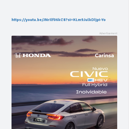
https://youtu.be/JNrIlf06kC8?si=KLm9JulkDljpi-Yo