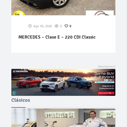
0
Ago 05, 2026
0
0
0 CDI Classic
GALLOPER – Exceed
Clásicos