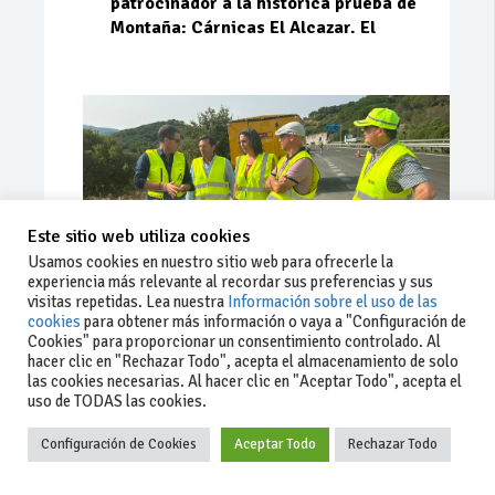
patrocinador a la histórica prueba de
Montaña: Cárnicas El Alcazar. El
Este sitio web utiliza cookies
Usamos cookies en nuestro sitio web para ofrecerle la
experiencia más relevante al recordar sus preferencias y sus
visitas repetidas. Lea nuestra
Información sobre el uso de las
cookies
para obtener más información o vaya a "Configuración de
Cookies" para proporcionar un consentimiento controlado. Al
Ago 03, 2026
66
0
0
hacer clic en "Rechazar Todo", acepta el almacenamiento de solo
las cookies necesarias. Al hacer clic en "Aceptar Todo", acepta el
La Junta implementa mejoras en la
uso de TODAS las cookies.
A381 por Los Barrios
Configuración de Cookies
Aceptar Todo
Rechazar Todo
La Junta de Andalucía, a través de la