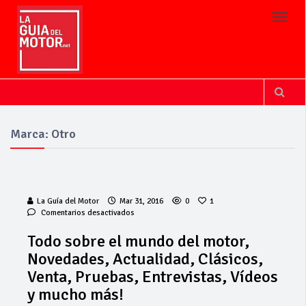
Toggl
Marca: Otro
La Guía del Motor
Mar 31, 2016
0
1
en
Comentarios desactivados
Todo
sobre
Todo sobre el mundo del motor,
El asidonense
el
Novedades, Actualidad, Clásicos,
David González
mundo
debuta
del
Venta, Pruebas, Entrevistas, Vídeos
motor,
puntuando en
y mucho más!
Novedades,
Moto3
Actualidad,