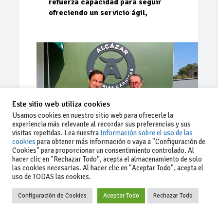
refuerza capacidad para seguir
ofreciendo un servicio ágil,
Este sitio web utiliza cookies
Usamos cookies en nuestro sitio web para ofrecerle la
experiencia más relevante al recordar sus preferencias y sus
visitas repetidas. Lea nuestra
Información sobre el uso de las
cookies
para obtener más información o vaya a "Configuración de
Cookies" para proporcionar un consentimiento controlado. Al
Ago 03, 2026
182
0
0
hacer clic en "Rechazar Todo", acepta el almacenamiento de solo
las cookies necesarias. Al hacer clic en "Aceptar Todo", acepta el
Cárnicas El Alcazar, patrocinador de
uso de TODAS las cookies.
la 42ª Subida a Vejer
Configuración de Cookies
Aceptar Todo
Rechazar Todo
Escudería Sur no cesa en su trabajo