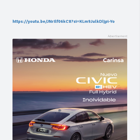
https://youtu.be/JNrIlf06kC8?si=KLm9JulkDljpi-Yo