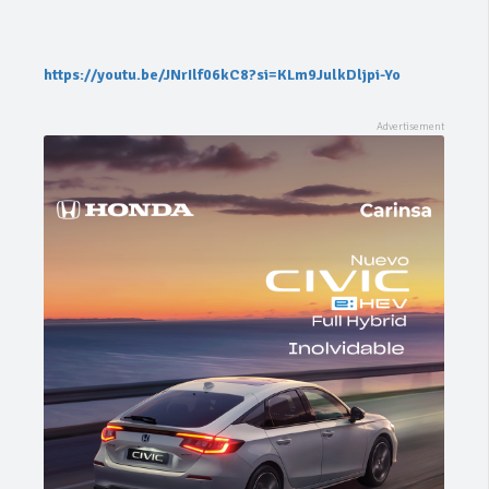
https://youtu.be/JNrIlf06kC8?si=KLm9JulkDljpi-Yo