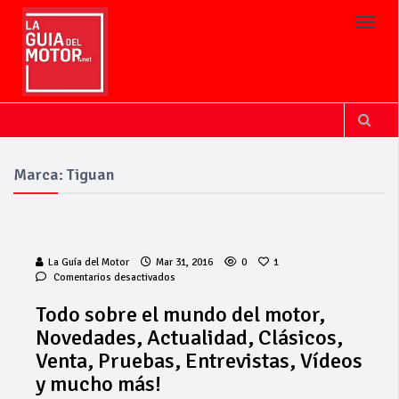
Toggl
Marca: Tiguan
La Guía del Motor
Mar 31, 2016
0
1
en
Comentarios desactivados
Todo
sobre
Todo sobre el mundo del motor,
el
Novedades, Actualidad, Clásicos,
mundo
del
Venta, Pruebas, Entrevistas, Vídeos
motor,
y mucho más!
Novedades,
Actualidad,