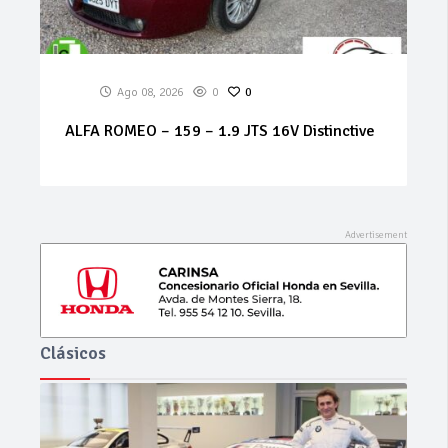
Ago 07, 2026
0
0
MERCEDES Sprinter 314 cdi
Clásicos