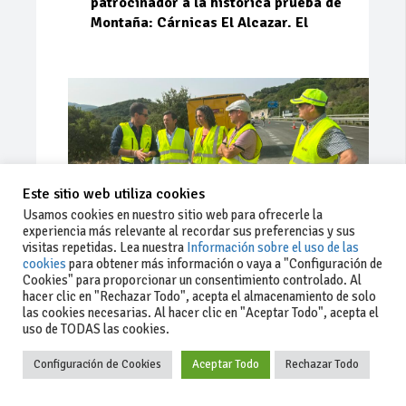
patrocinador a la histórica prueba de
Montaña: Cárnicas El Alcazar. El
Este sitio web utiliza cookies
Usamos cookies en nuestro sitio web para ofrecerle la
experiencia más relevante al recordar sus preferencias y sus
visitas repetidas. Lea nuestra
Información sobre el uso de las
cookies
para obtener más información o vaya a "Configuración de
Cookies" para proporcionar un consentimiento controlado. Al
Ago 03, 2026
85
0
0
hacer clic en "Rechazar Todo", acepta el almacenamiento de solo
las cookies necesarias. Al hacer clic en "Aceptar Todo", acepta el
La Junta implementa mejoras en la
uso de TODAS las cookies.
A381 por Los Barrios
Configuración de Cookies
Aceptar Todo
Rechazar Todo
La Junta de Andalucía, a través de la