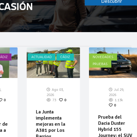
CÁDIZ
ACTUALIDAD
CÁDIZ
NOVEDADES
PRUEBAS
3,
Ago 03,
Jul 29,
2026
2026
0
73
0
1.13k
0
La Junta
Prueba del
implementa
Dacia Duster
r de
mejoras en la
Hybrid 155
da a
A381 por Los
Journey: el SUV
Barrios