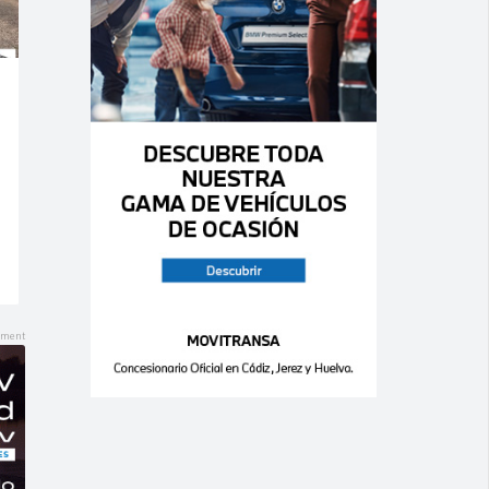
Ago 06,
Ago 06,
2026
2026
0
0
0
0
MITSUBISHI –
VOLVO – S60 B4
Outlander –
2.0 FWD Core
220 DI-D Motion
AUTO 197cv
Aut.