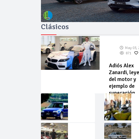
Clásicos
May 03, 
871
Adiós Alex
Zanardi, ley
del motor y
ejemplo de
superación
May
Abr
02,
22,