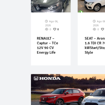
Ago 06,
Ago 0
2026
2026
0
0
0
RENAULT –
SEAT – Aro
Captur – TCe
1.6 TDI CR 
12V 90 CV
kWStart/St
Energy Life
Style