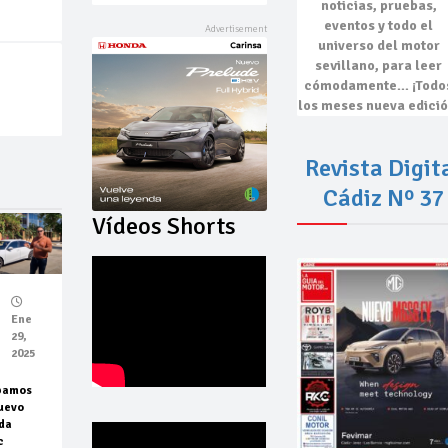
noticias, pruebas,
eventos
y todo el
universo del motor
sevillano, para leer
cómodamente…
¡Todo
los meses nueva edició
Revista Digit
Cádiz Nº 37
Vídeos Shorts
Ene
29,
2025
bamos
uevo
da
c