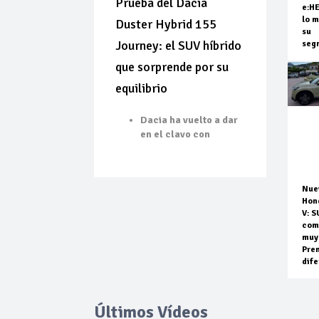
Prueba del Dacia
e:H
lo m
Duster Hybrid 155
su
Journey: el SUV híbrido
seg
que sorprende por su
equilibrio
Dacia ha vuelto a dar
en el clavo con
Nue
Hon
V: S
com
muy
Pre
dife
Últimos Vídeos