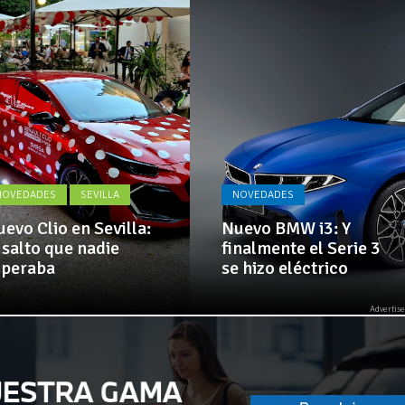
Actualidad,
El Alcazar, patrocinador de la 42ª Subida a Vejer
Clásicos,
Venta,
Pruebas,
Entrevistas,
Vídeos
y
mucho
más!
NOVEDADES
SEVILLA
NOVEDADES
evo Clio en Sevilla:
Nuevo BMW i3: Y
 salto que nadie
finalmente el Serie 3
speraba
se hizo eléctrico