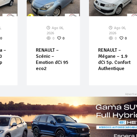
6,
Ago 06,
Ago 06,
2026
2026
0
0
0
0
0
na –
RENAULT –
RENAULT –
70
Scénic –
Mégane – 1.9
op
Emotion dCi 95
dCi 5p. Confort
eco2
Authentique