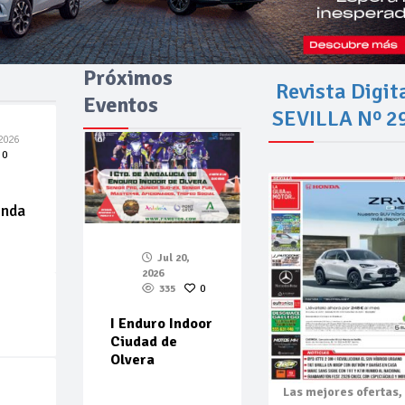
Próximos
Revista Digit
Eventos
SEVILLA Nº 2
2026
0
enda
Jul 20,
2026
335
0
I Enduro Indoor
Ciudad de
Olvera
Las mejores
ofertas,