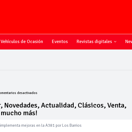
Vehículos de Ocasión
Eventos
Revistas digitales
New
en
omentarios desactivados
Todo
sobre
, Novedades, Actualidad, Clásicos, Venta,
el
y mucho más!
mundo
 implementa mejoras en la A381 por Los Barrios
del
motor,
 amplía su flota de vehículos de manos de Cadimar
Novedades,