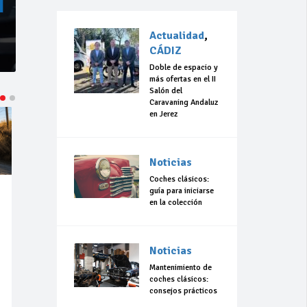
Actualidad
,
CÁDIZ
Doble de espacio y
más ofertas en el II
Salón del
Caravaning Andaluz
en Jerez
ACTUALIDAD
ACTUALIDAD
CÁDIZ
Noticias
Coches clásicos:
guía para iniciarse
Jul 27,
Jul 23,
en la colección
2026
2026
516
0
184
0
Noticias
Neumáticos de
La 42ª Subida a
ocasión: la
Vejer comienza
Mantenimiento de
alternativa
a perfilarse
coches clásicos:
inteligente para
consejos prácticos
ahorrar sin