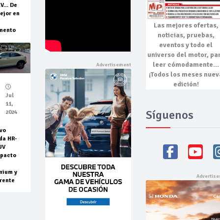
EV… De
ejor en
Las mejores
ofertas,
mento
noticias, pruebas,
eventos
y todo el
universo del motor, pa
leer cómodamente…
¡Todos los meses nuev
edición!
Jul
11,
Síguenos
2024
vo
da HR-
UV
pacto
mium y
rente