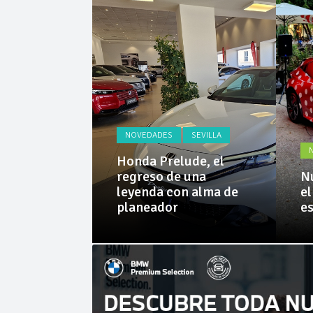
Cárnicas 
SEVILLA
la aterriza
NOVEDADES
SEVILLA
: probamos
Geely E5 y
Honda Prelude, el
ay EM-i de
regreso de una
Nu
 Grupo
leyenda con alma de
el
planeador
e