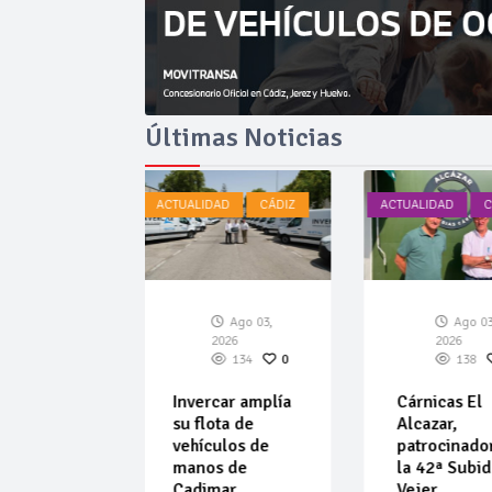
Últimas Noticias
ACTUALIDAD
CÁDIZ
ACTUALIDAD
Ago 03,
Ago 0
2026
2026
134
0
138
Invercar amplía
Cárnicas El
su flota de
Alcazar,
vehículos de
patrocinado
manos de
la 42ª Subi
Cadimar
Vejer