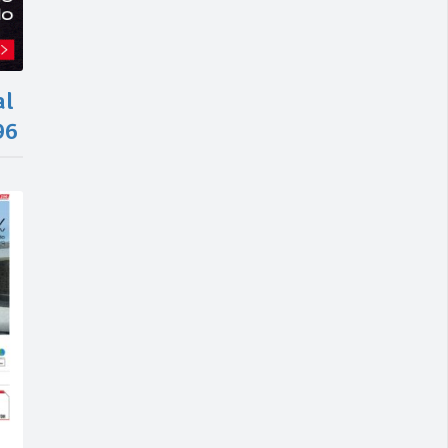
al
96