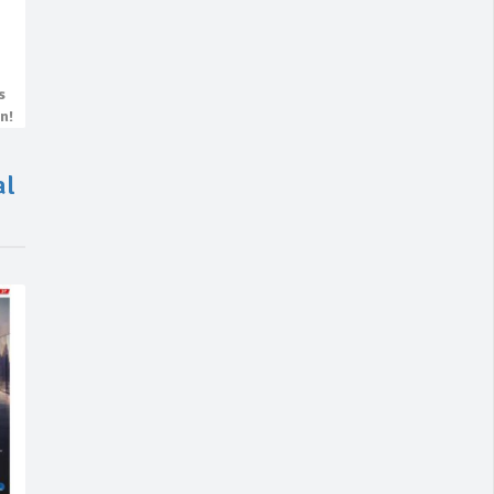
s
n!
al