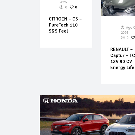
026
2026
0
0
0
0
EOT –
CITROEN – C3 –
PureTech 110
Ago 0
S&S Feel
2026
0
RENAULT –
Captur – T
12V 90 CV
Energy Life