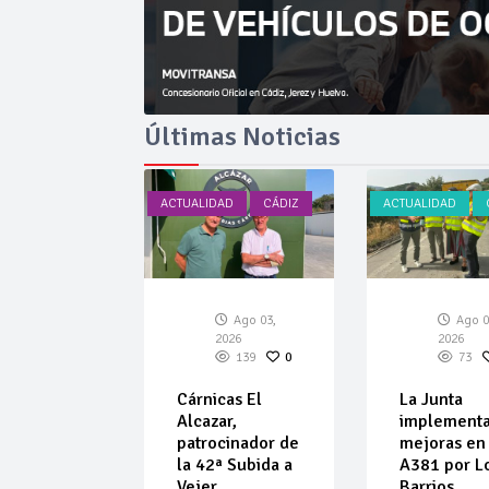
Últimas Noticias
AD
CÁDIZ
ACTUALIDAD
CÁDIZ
ACTUALIDAD
Ago 03,
Ago 03,
Ago 0
026
2026
2026
134
0
139
0
73
car amplía
Cárnicas El
La Junta
ta de
Alcazar,
implement
ulos de
patrocinador de
mejoras en 
 de
la 42ª Subida a
A381 por L
ar
Vejer
Barrios