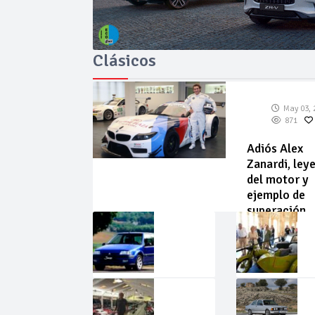
Clásicos
May 03, 
871
Adiós Alex
Zanardi, ley
del motor y
ejemplo de
superación
May
Abr
02,
22,