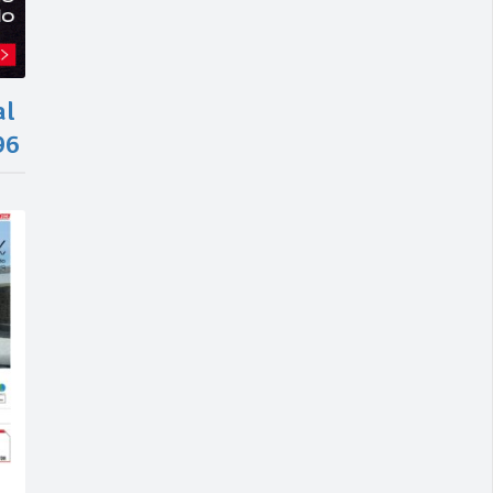
al
96