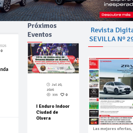
Próximos
Revista Digit
Eventos
SEVILLA Nº 2
2026
0
enda
Jul 20,
2026
335
0
I Enduro Indoor
Ciudad de
Olvera
Las mejores
ofertas,