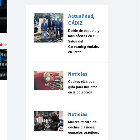
Actualidad
,
CÁDIZ
Doble de espacio y
más ofertas en el II
Salón del
Caravaning Andaluz
en Jerez
ACTUALIDAD
CÁDIZ
ACTUALIDAD
CÁDIZ
Noticias
Coches clásicos:
guía para iniciarse
Jul 23,
Jul 23,
en la colección
2026
2026
184
0
306
0
Noticias
La 42ª Subida a
“Llevo 10 años
Vejer comienza
con el sueño de
Mantenimiento de
a perfilarse
organizar una
coches clásicos:
carrera en
consejos prácticos
Olvera”