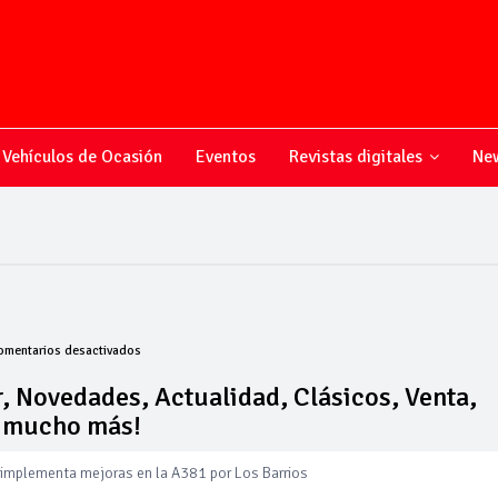
Vehículos de Ocasión
Eventos
Revistas digitales
New
en
omentarios desactivados
Todo
sobre
, Novedades, Actualidad, Clásicos, Venta,
el
y mucho más!
mundo
del
motor,
 implementa mejoras en la A381 por Los Barrios
Novedades,