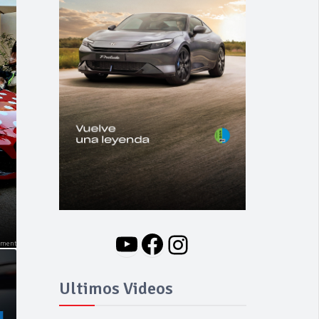
NOVEDADES
Nuevo BMW i3: Y
finalmente el Serie 3
se hizo eléctrico
YouTube
Facebook
Instagram
Ultimos Videos