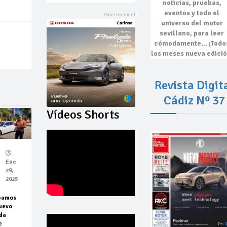
noticias, pruebas,
eventos
y todo el
universo del motor
sevillano, para leer
cómodamente…
¡Todo
los meses nueva edició
Revista Digit
Cádiz Nº 37
Vídeos Shorts
Ene
29,
2025
bamos
uevo
da
c