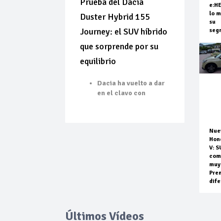
Prueba del Dacia
e:H
lo m
Duster Hybrid 155
su
Journey: el SUV híbrido
seg
que sorprende por su
equilibrio
Dacia ha vuelto a dar
en el clavo con
Nue
Hon
V: S
com
muy
Pre
dife
Últimos Vídeos