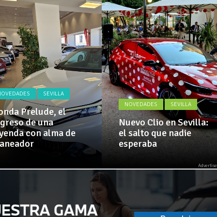
Actualidad,
 amplía su flota de vehículos de manos de Cadimar
Clásicos,
Venta,
Pruebas,
El Alcazar, patrocinador de la 42ª Subida a Vejer
Entrevistas,
Vídeos
y
mucho
más!
NOVEDADES
SEVILLA
NOVEDADES
SEVILLA
nda Prelude, el
greso de una
Nuevo Clio en Sevilla:
yenda con alma de
el salto que nadie
laneador
esperaba