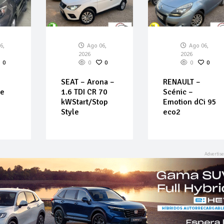
6,
Ago 06,
Ago 06,
2026
2026
0
0
0
0
0
SEAT – Arona –
RENAULT –
Ce
1.6 TDI CR 70
Scénic –
kWStart/Stop
Emotion dCi 95
Style
eco2