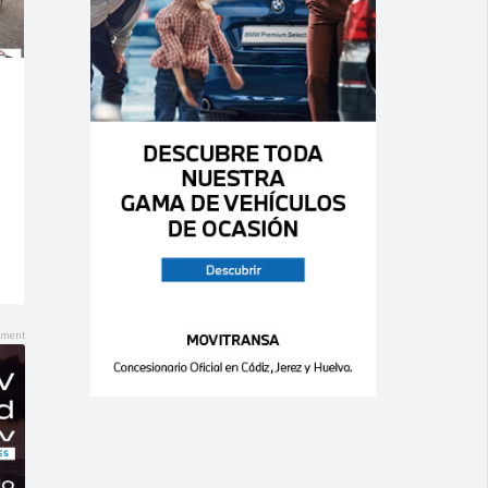
Ago 06,
Ago 06,
2026
2026
0
0
0
0
RENAULT –
MITSUBISHI –
Mégane – 1.9
Outlander –
dCi 5p. Confort
220 DI-D Motion
Authentique
Aut.