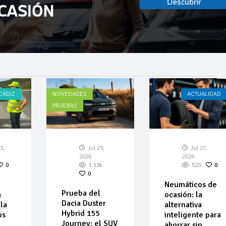
CÁDIZ
NOVEDADES
ACTUALIDAD
PRUEBAS
3,
Jul 29,
Jul 27,
2026
2026
0
1.13k
520
0
0
Neumáticos de
Prueba del
a
ocasión: la
Dacia Duster
la
alternativa
Hybrid 155
os
inteligente para
Journey: el SUV
ahorrar sin