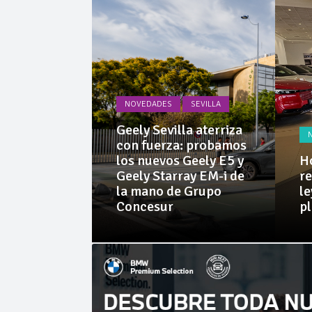
Invercar
Cárnicas 
NOVEDADES
SEVILLA
PRUEBAS
Geely Sevilla aterriza
 Dacia
con fuerza: probamos
rid 155
los nuevos Geely E5 y
Ho
l SUV
Geely Starray EM-i de
re
e sorprende
la mano de Grupo
le
librio
Concesur
p