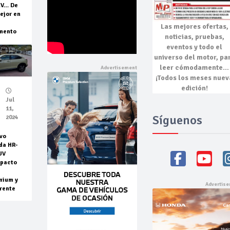
EV… De
ejor en
Las mejores
ofertas,
mento
noticias, pruebas,
eventos
y todo el
universo del motor, pa
leer cómodamente…
¡Todos los meses nuev
edición!
Jul
11,
Síguenos
2024
vo
da HR-
UV
pacto
mium y
rente