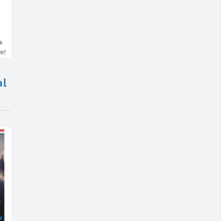
s
n!
al