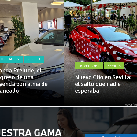
Actualidad,
 amplía su flota de vehículos de manos de Cadimar
Clásicos,
Venta,
Pruebas,
El Alcazar, patrocinador de la 42ª Subida a Vejer
Entrevistas,
Vídeos
y
mucho
más!
NOVEDADES
SEVILLA
NOVEDADES
SEVILLA
nda Prelude, el
greso de una
Nuevo Clio en Sevilla:
yenda con alma de
el salto que nadie
laneador
esperaba