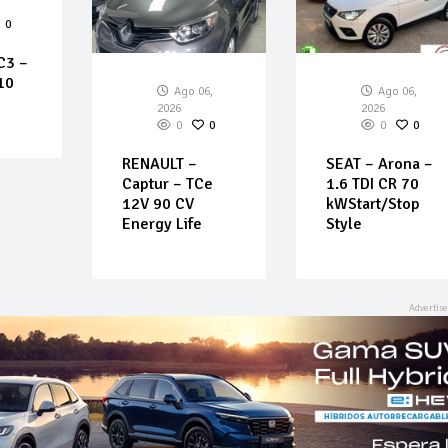
0
C3 –
10
Ago 06,
Ago 06,
2026
2026
0
0
0
0
RENAULT –
SEAT – Arona –
Captur – TCe
1.6 TDI CR 70
12V 90 CV
kWStart/Stop
Energy Life
Style