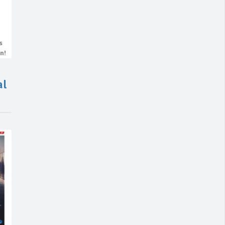
s
n!
al