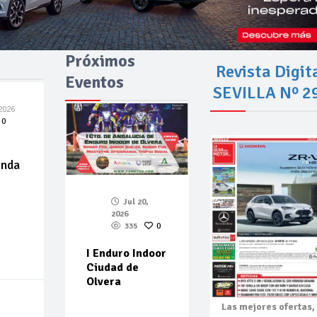
Próximos
Revista Digit
Eventos
SEVILLA Nº 2
2026
0
enda
Jul 20,
2026
335
0
I Enduro Indoor
Ciudad de
Olvera
Las mejores
ofertas,