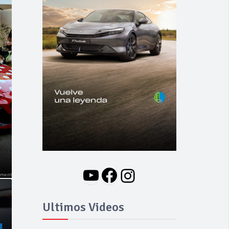
NOVEDADES
Nuevo BMW i3: Y
finalmente el Serie 3
se hizo eléctrico
YouTube
Facebook
Instagram
Ultimos Videos