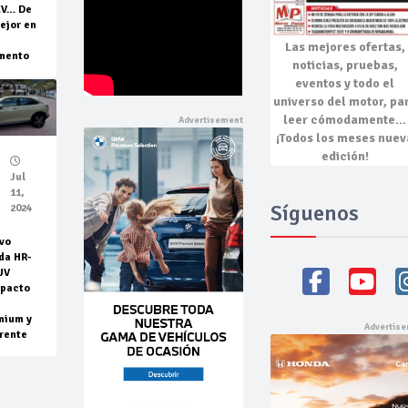
EV… De
ejor en
Las mejores
ofertas,
mento
noticias, pruebas,
eventos
y todo el
universo del motor, pa
leer cómodamente…
¡Todos los meses nuev
edición!
Jul
11,
Síguenos
2024
vo
da HR-
UV
pacto
mium y
rente