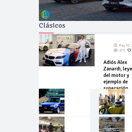
Clásicos
May 03, 
873
Adiós Alex
Zanardi, ley
del motor y
ejemplo de
superación
May
Abr
02,
22,