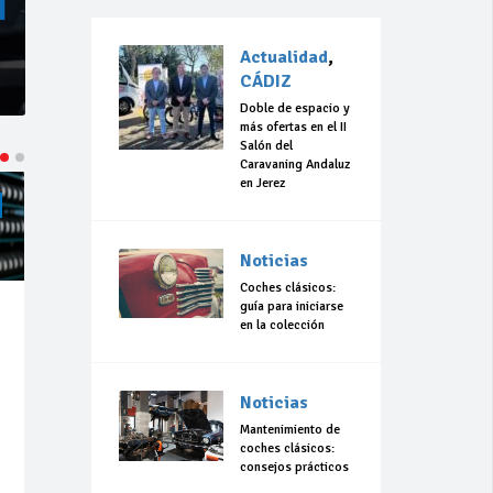
Actualidad
,
CÁDIZ
Doble de espacio y
más ofertas en el II
Salón del
Caravaning Andaluz
en Jerez
ACTUALIDAD
CÁDIZ
ACTUALIDAD
CÁDIZ
Noticias
Coches clásicos:
guía para iniciarse
Jul 23,
Jul 23,
en la colección
2026
2026
184
0
307
0
Noticias
La 42ª Subida a
“Llevo 10 años
Vejer comienza
con el sueño de
Mantenimiento de
a perfilarse
organizar una
coches clásicos:
carrera en
consejos prácticos
Olvera”