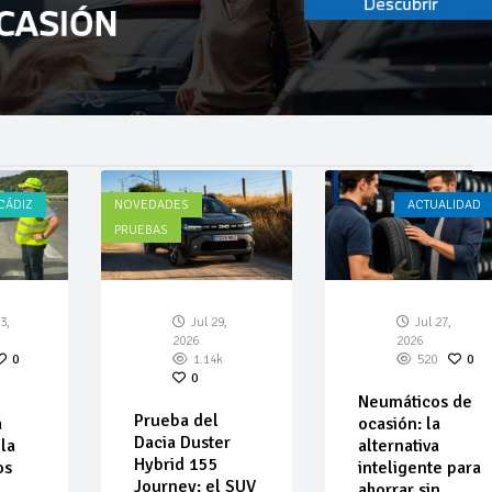
CÁDIZ
NOVEDADES
ACTUALIDAD
PRUEBAS
3,
Jul 29,
Jul 27,
2026
2026
0
1.14k
520
0
0
Neumáticos de
Prueba del
a
ocasión: la
Dacia Duster
la
alternativa
Hybrid 155
os
inteligente para
Journey: el SUV
ahorrar sin