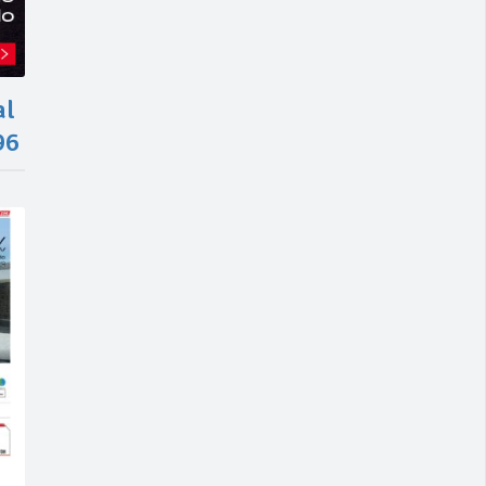
al
96