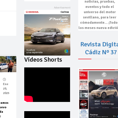
noticias, pruebas,
eventos
y todo el
universo del motor
sevillano, para leer
cómodamente…
¡Todo
los meses nueva edició
Revista Digit
Cádiz Nº 37
Vídeos Shorts
Ene
29,
2025
bamos
uevo
da
c