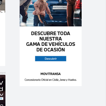
Ago 06,
Ago 06,
2026
2026
0
0
0
0
RENAULT –
RENAULT –
Scénic –
Mégane – 1.9
Emotion dCi 95
dCi 5p. Confort
eco2
Authentique