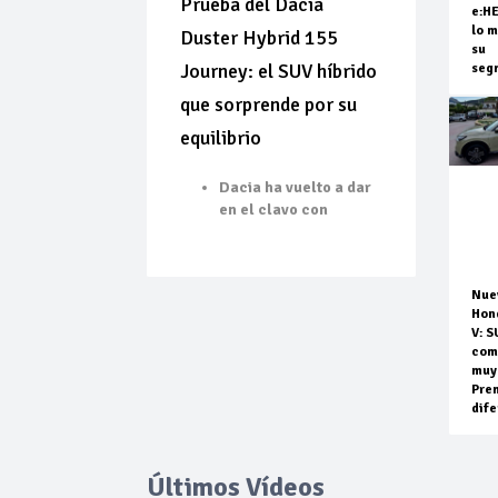
Prueba del Dacia
e:H
lo m
Duster Hybrid 155
su
Journey: el SUV híbrido
seg
que sorprende por su
equilibrio
Dacia ha vuelto a dar
en el clavo con
Nue
Hon
V: S
com
muy
Pre
dife
Últimos Vídeos