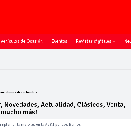
Vehículos de Ocasión
Eventos
Revistas digitales
New
en
omentarios desactivados
Todo
sobre
, Novedades, Actualidad, Clásicos, Venta,
el
y mucho más!
mundo
del
motor,
 implementa mejoras en la A381 por Los Barrios
Novedades,