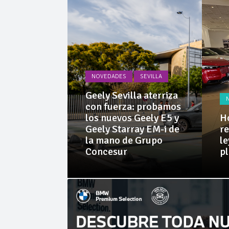
Invercar
Cárnicas 
NOVEDADES
SEVILLA
PRUEBAS
Geely Sevilla aterriza
 Dacia
con fuerza: probamos
rid 155
los nuevos Geely E5 y
Ho
l SUV
Geely Starray EM-i de
re
e sorprende
la mano de Grupo
le
librio
Concesur
p