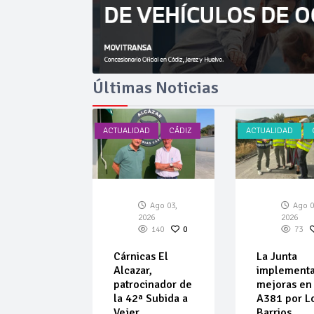
Últimas Noticias
AD
CÁDIZ
ACTUALIDAD
CÁDIZ
ACTUALIDAD
Ago 03,
Ago 03,
Ago 0
026
2026
2026
136
0
140
0
73
car amplía
Cárnicas El
La Junta
ta de
Alcazar,
implement
ulos de
patrocinador de
mejoras en 
 de
la 42ª Subida a
A381 por L
ar
Vejer
Barrios