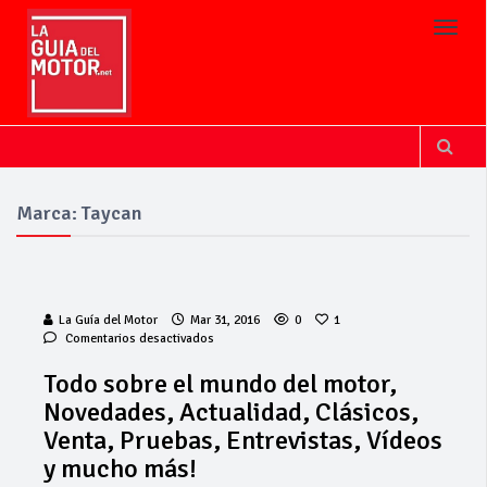
Toggl
Marca: Taycan
La Guía del Motor
Mar 31, 2016
0
1
en
Comentarios desactivados
Todo
sobre
Todo sobre el mundo del motor,
el
Novedades, Actualidad, Clásicos,
mundo
del
Venta, Pruebas, Entrevistas, Vídeos
motor,
y mucho más!
Novedades,
Actualidad,