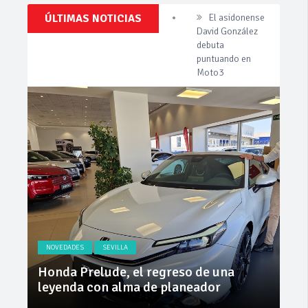
Clásicos,
ÚLTIMAS NOTICIAS
Invercar
Venta,
amplía su flota
Pruebas,
de vehículos de
Entrevistas,
Vídeos
manos de
y
Cadimar
mucho
más!
Cárnicas El
Alcazar,
patrocinador de
la 42ª Subida a
Vejer
El asidonense
David González
debuta
puntuando en
Moto3
NOVEDADES
SEVILLA
NO
ly
Honda Prelude, el regreso de una
Nue
leyenda con alma de planeador
na