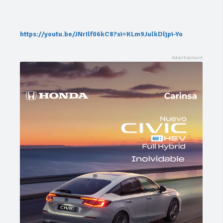
https://youtu.be/JNrIlf06kC8?si=KLm9JulkDljpi-Yo