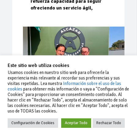
refuerza capacidad para seguir
ofreciendo un servicio ágil,
Este sitio web utiliza cookies
Usamos cookies en nuestro sitio web para ofrecerle la
experiencia más relevante al recordar sus preferencias y sus
visitas repetidas. Lea nuestra
Información sobre el uso de las
cookies
para obtener más información o vaya a "Configuración de
Cookies" para proporcionar un consentimiento controlado. Al
Ago 03, 2026
181
0
0
hacer clic en "Rechazar Todo", acepta el almacenamiento de solo
las cookies necesarias. Al hacer clic en "Aceptar Todo", acepta el
Cárnicas El Alcazar, patrocinador de
uso de TODAS las cookies.
la 42ª Subida a Vejer
Configuración de Cookies
Aceptar Todo
Rechazar Todo
Escudería Sur no cesa en su trabajo