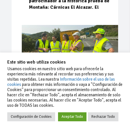
patrocinador a la histórica prueba de
Montaña: Cárnicas El Alcazar. El
Este sitio web utiliza cookies
Usamos cookies en nuestro sitio web para ofrecerle la
experiencia más relevante al recordar sus preferencias y sus
visitas repetidas. Lea nuestra
Información sobre el uso de las
cookies
para obtener más información o vaya a "Configuración de
Cookies" para proporcionar un consentimiento controlado. Al
Ago 03, 2026
78
0
0
hacer clic en "Rechazar Todo", acepta el almacenamiento de solo
las cookies necesarias. Al hacer clic en "Aceptar Todo", acepta el
La Junta implementa mejoras en la
uso de TODAS las cookies.
A381 por Los Barrios
Configuración de Cookies
Aceptar Todo
Rechazar Todo
La Junta de Andalucía, a través de la