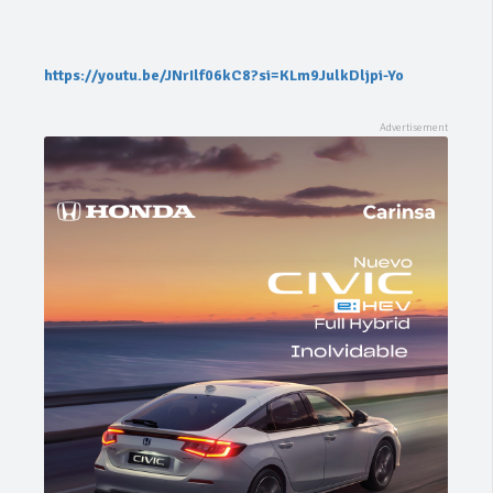
https://youtu.be/JNrIlf06kC8?si=KLm9JulkDljpi-Yo