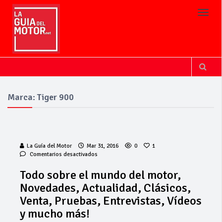
Toggl
Marca: Tiger 900
La Guía del Motor
Mar 31, 2016
0
1
en
Comentarios desactivados
Todo
sobre
Todo sobre el mundo del motor,
el
Novedades, Actualidad, Clásicos,
mundo
del
Venta, Pruebas, Entrevistas, Vídeos
motor,
y mucho más!
Novedades,
Actualidad,