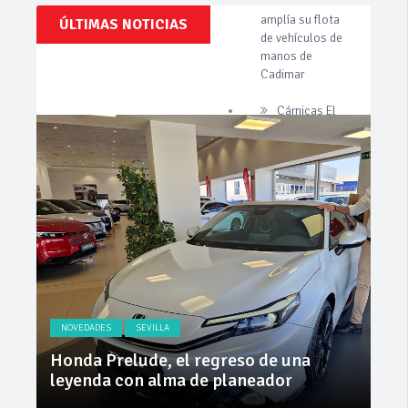
Clásicos,
ÚLTIMAS NOTICIAS
Cárnicas El
Venta,
Alcazar,
Pruebas,
patrocinador de
Entrevistas,
Vídeos
la 42ª Subida a
y
Vejer
mucho
más!
La Junta
implementa
mejoras en la
A381 por Los
Barrios
Invercar
amplía su flota
de vehículos de
manos de
Cadimar
NOVEDADES
SEVILLA
NO
ly
Honda Prelude, el regreso de una
Nue
leyenda con alma de planeador
na