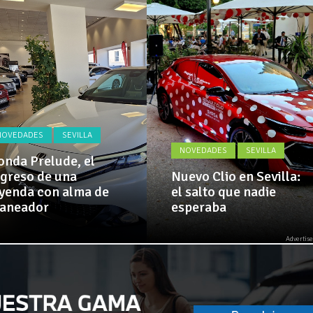
Actualidad,
 implementa mejoras en la A381 por Los Barrios
Clásicos,
Venta,
Pruebas,
 amplía su flota de vehículos de manos de Cadimar
Entrevistas,
Vídeos
y
mucho
más!
NOVEDADES
SEVILLA
NOVEDADES
SEVILLA
nda Prelude, el
greso de una
Nuevo Clio en Sevilla:
yenda con alma de
el salto que nadie
laneador
esperaba