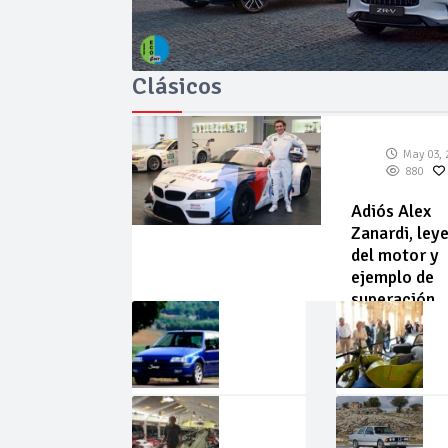
Clásicos
May 03, 
880
Adiós Alex
Zanardi, ley
del motor y
ejemplo de
superación
May
Abr
02,
22,