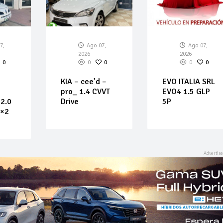
7,
Ago 07,
Ago 07,
2026
2026
0
0
0
0
0
KIA – cee’d –
EVO ITALIA SRL
pro_ 1.4 CVVT
EVO4 1.5 GLP
2.0
Drive
5P
4×2