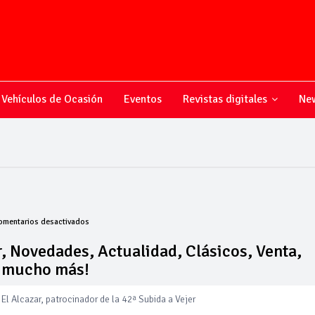
Vehículos de Ocasión
Eventos
Revistas digitales
New
en
omentarios desactivados
Todo
sobre
, Novedades, Actualidad, Clásicos, Venta,
el
y mucho más!
mundo
del
motor,
El Alcazar, patrocinador de la 42ª Subida a Vejer
Novedades,