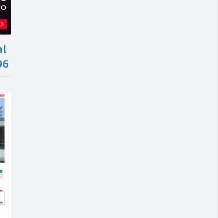
al
96