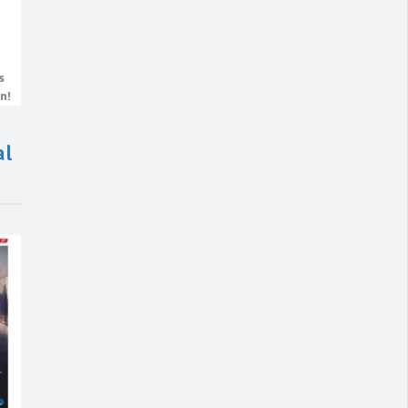
s
n!
al