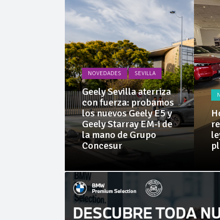
La Junta
Invercar
NOVEDADES
SEVILLA
PRUEBAS
Geely Sevilla aterriza
 Dacia
con fuerza: probamos
rid 155
los nuevos Geely E5 y
Ho
l SUV
Geely Starray EM-i de
re
e sorprende
la mano de Grupo
le
librio
Concesur
p