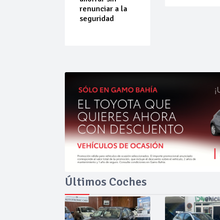
do que
renunciar a la
ende por
seguridad
ilibrio
Últimos Coches