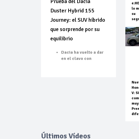
Prueba del Dacia
e:H
lo m
Duster Hybrid 155
su
Journey: el SUV híbrido
seg
que sorprende por su
equilibrio
Dacia ha vuelto a dar
en el clavo con
Nue
Hon
V: S
com
muy
Pre
dife
Últimos Vídeos