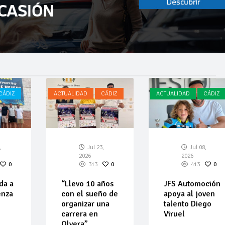
CÁDIZ
ACTUALIDAD
CÁDIZ
ACTUALIDAD
CÁDIZ
,
Jul 23,
Jul 08,
2026
2026
0
313
0
413
0
da a
“Llevo 10 años
JFS Automoción
enza
con el sueño de
apoya al joven
organizar una
talento Diego
carrera en
Viruel
Olvera”