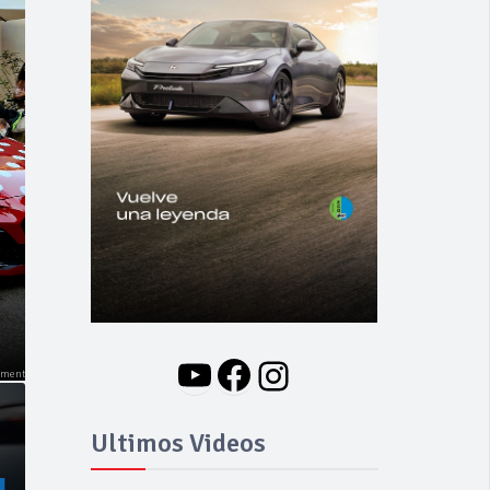
NOVEDADES
Nuevo BMW i3: Y
finalmente el Serie 3
se hizo eléctrico
YouTube
Facebook
Instagram
Ultimos Videos