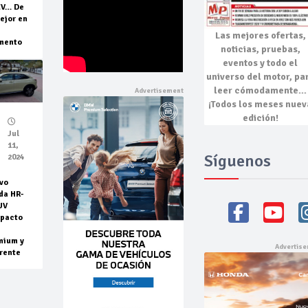
EV… De
ejor en
Las mejores
ofertas,
mento
noticias, pruebas,
eventos
y todo el
universo del motor, pa
leer cómodamente…
¡Todos los meses nuev
edición!
Jul
11,
Síguenos
2024
vo
da HR-
UV
pacto
mium y
rente