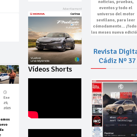
noticias, pruebas,
eventos
y todo el
universo del motor
sevillano, para leer
cómodamente…
¡Todo
los meses nueva edició
Revista Digit
Cádiz Nº 37
Vídeos Shorts
Ene
29,
2025
bamos
uevo
da
c