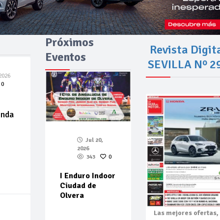
Próximos
Revista Digit
Eventos
SEVILLA Nº 2
2026
0
enda
Jul 20,
2026
343
0
I Enduro Indoor
Ciudad de
Olvera
Las mejores
ofertas,