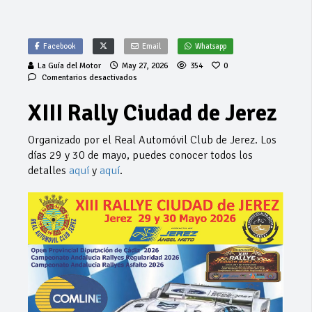
Facebook
Email
Whatsapp
La Guía del Motor
May 27, 2026
354
0
en
Comentarios desactivados
XIII
Rally
XIII Rally Ciudad de Jerez
Ciudad
de
Jerez
Organizado por el Real Automóvil Club de Jerez. Los
días 29 y 30 de mayo, puedes conocer todos los
detalles
aquí
y
aquí
.