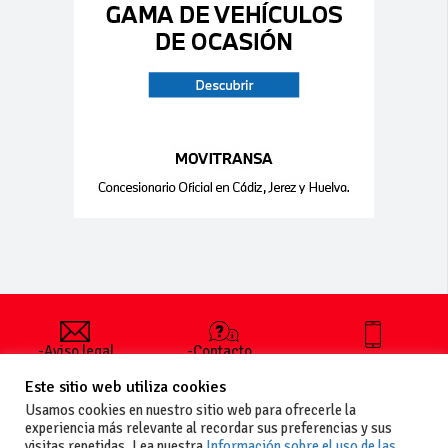
-Aviso legal
-Contacto
+34 627 35
y condiciones
-Cómo
00 36
Este sitio web utiliza cookies
generales
publicar un
de uso
anuncio
Usamos cookies en nuestro sitio web para ofrecerle la
-Vende+
experiencia más relevante al recordar sus preferencias y sus
-Política de
visitas repetidas. Lea nuestra
Información sobre el uso de las