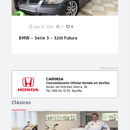
Ago 07, 2026
0
0
RENAULT – Koleos – Dynamique 2.0 dCi
150cv 4×2
Clásicos