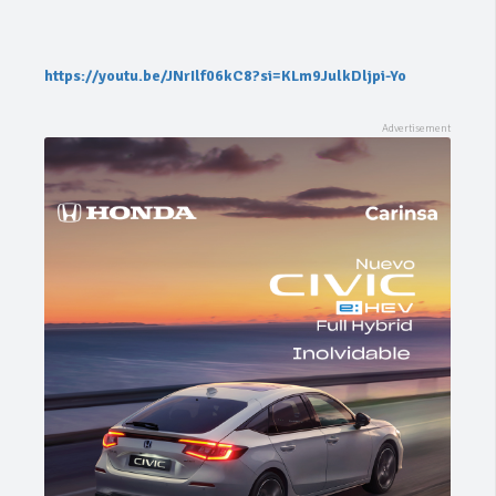
https://youtu.be/JNrIlf06kC8?si=KLm9JulkDljpi-Yo