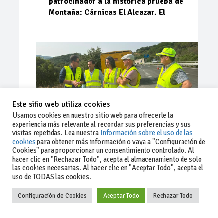
patrocinador a la histórica prueba de
Montaña: Cárnicas El Alcazar. El
Este sitio web utiliza cookies
Usamos cookies en nuestro sitio web para ofrecerle la
experiencia más relevante al recordar sus preferencias y sus
visitas repetidas. Lea nuestra
Información sobre el uso de las
cookies
para obtener más información o vaya a "Configuración de
Cookies" para proporcionar un consentimiento controlado. Al
Ago 03, 2026
81
0
0
hacer clic en "Rechazar Todo", acepta el almacenamiento de solo
las cookies necesarias. Al hacer clic en "Aceptar Todo", acepta el
La Junta implementa mejoras en la
uso de TODAS las cookies.
A381 por Los Barrios
Configuración de Cookies
Aceptar Todo
Rechazar Todo
La Junta de Andalucía, a través de la