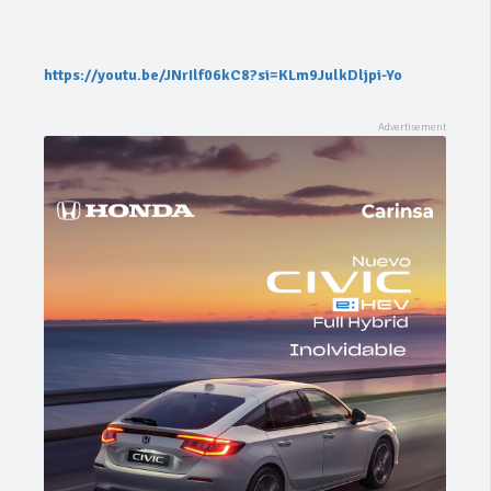
https://youtu.be/JNrIlf06kC8?si=KLm9JulkDljpi-Yo