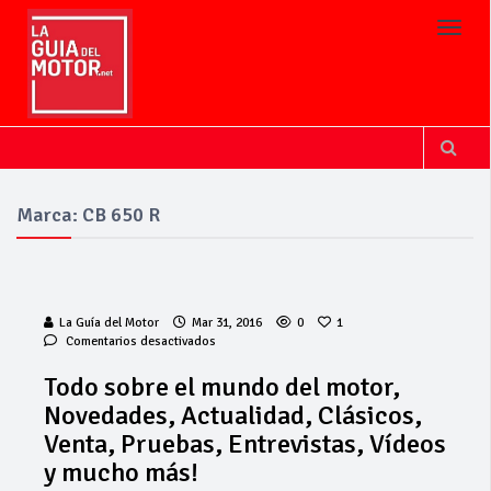
Toggl
Marca: CB 650 R
La Guía del Motor
Mar 31, 2016
0
1
en
Comentarios desactivados
Todo
sobre
Todo sobre el mundo del motor,
el
Novedades, Actualidad, Clásicos,
mundo
del
Venta, Pruebas, Entrevistas, Vídeos
motor,
y mucho más!
Novedades,
Actualidad,