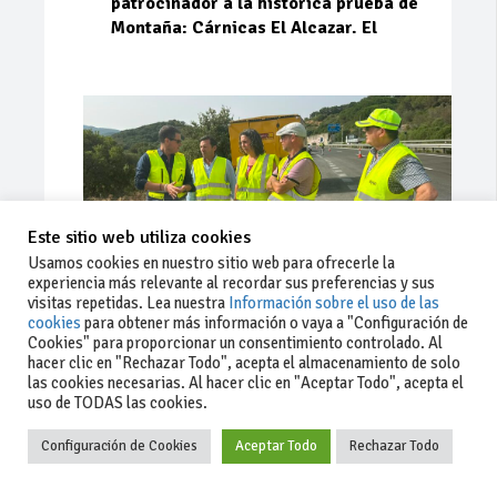
patrocinador a la histórica prueba de
Montaña: Cárnicas El Alcazar. El
Este sitio web utiliza cookies
Usamos cookies en nuestro sitio web para ofrecerle la
experiencia más relevante al recordar sus preferencias y sus
visitas repetidas. Lea nuestra
Información sobre el uso de las
cookies
para obtener más información o vaya a "Configuración de
Cookies" para proporcionar un consentimiento controlado. Al
Ago 03, 2026
79
0
0
hacer clic en "Rechazar Todo", acepta el almacenamiento de solo
las cookies necesarias. Al hacer clic en "Aceptar Todo", acepta el
La Junta implementa mejoras en la
uso de TODAS las cookies.
A381 por Los Barrios
Configuración de Cookies
Aceptar Todo
Rechazar Todo
La Junta de Andalucía, a través de la